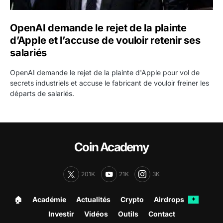
OpenAI demande le rejet de la plainte
d’Apple et l’accuse de vouloir retenir ses
salariés
OpenAI demande le rejet de la plainte d'Apple pour vol de
secrets industriels et accuse le fabricant de vouloir freiner les
départs de salariés.
Coin Academy
201K
21K
3K
🏠︎
Académie
Actualités
Crypto
Airdrops
✦
Investir
Vidéos
Outils
Contact