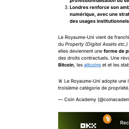
professionnalisation du se
Londres renforce son ambi
numérique, avec une strat
des usages institutionnels
Le Royaume-Uni vient de franchir
du
Property (Digital Assets etc.
elles deviennent une
forme de pr
des droits contractuels. Une rév
Bitcoin
, les
altcoins
et et les sta
🚨 Le Royaume-Uni adopte une lo
troisième catégorie de propriété
— Coin Academy (@coinacadem