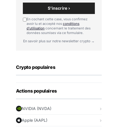
S'inscrire ›
En cochant cette case, vous confirmez
avoir lu et accepté nos
conditions
d'utilisation
concernant le traitement des
données soumises via ce formulaire.
En savoir plus sur notre newsletter crypto →
Crypto populaires
Actions populaires
NVIDIA (NVDA)
Apple (AAPL)