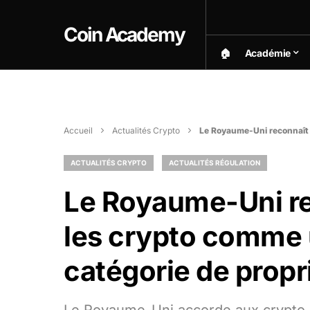
Coin Academy
🏠︎
Académie
Accueil
Actualités Crypto
Le Royaume-Uni reconnaît o
ACTUALITÉS CRYPTO
ACTUALITÉS RÉGULATION
Le Royaume-Uni re
les crypto comme 
catégorie de propr