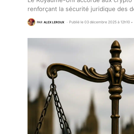
Le Royaume-Uni accorde aux crypto un 
renforçant la sécurité juridique des 
Publié le 03 décembre 2025 à 12h10
PAR
ALEX LEROUX
•