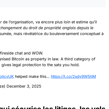
r
de l’organisation, va encore plus loin et estime qu’il
changement du droit de propriété anglais depuis le
sumée, mais révélatrice du bouleversement conceptuel à
s fireside chat and WOW.
nised Bitcoin as property in law. A third category of
y gives legal protection to the sats you hold.
olicyUK
helped make this…
https://t.co/2sdv9W5tiM
uze)
December 3, 2025
qui sécurise les litiges, les vols