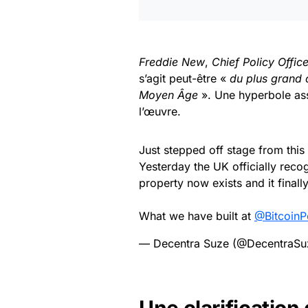
Freddie New
,
Chief Policy Office
s’agit peut-être «
du plus grand 
Moyen Âge
». Une hyperbole as
l’œuvre.
Just stepped off stage from thi
Yesterday the UK officially recog
property now exists and it finall
What we have built at
@BitcoinP
— Decentra Suze (@DecentraS
Une clarification 