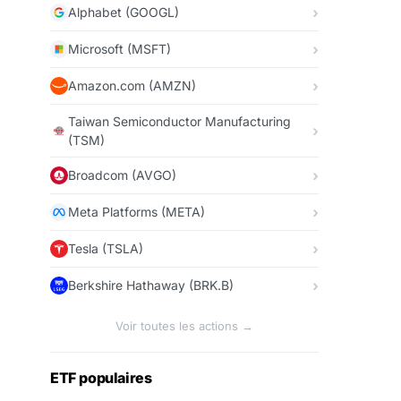
Alphabet (GOOGL)
Microsoft (MSFT)
Amazon.com (AMZN)
Taiwan Semiconductor Manufacturing
(TSM)
Broadcom (AVGO)
Meta Platforms (META)
Tesla (TSLA)
Berkshire Hathaway (BRK.B)
Voir toutes les actions →
ETF populaires