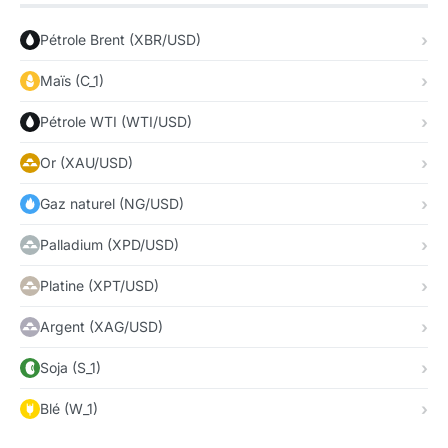
Pétrole Brent (XBR/USD)
Maïs (C_1)
Pétrole WTI (WTI/USD)
Or (XAU/USD)
Gaz naturel (NG/USD)
Palladium (XPD/USD)
Platine (XPT/USD)
Argent (XAG/USD)
Soja (S_1)
Blé (W_1)