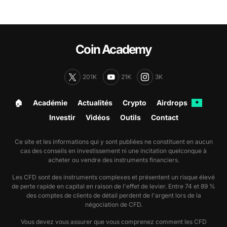
Coin Academy
201K
21K
3K
🏠︎
Académie
Actualités
Crypto
Airdrops
✦
Investir
Vidéos
Outils
Contact
Ce site et les informations qui y sont publiées ne constituent en aucun
cas des conseils en investissement ni une incitation quelconque à
acheter ou vendre des instruments financiers.
Les CFD sont des instruments complexes et présentent un risque élevé
de perte rapide en capital en raison de l'effet de levier. Entre 74 et 89 %
des comptes de clients de détail perdent de l'argent lors de la
négociation de CFD.
Vous devez vous assurer que vous comprenez comment les CFD