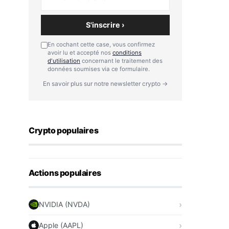
S'inscrire ›
En cochant cette case, vous confirmez
avoir lu et accepté nos
conditions
d'utilisation
concernant le traitement des
données soumises via ce formulaire.
En savoir plus sur notre newsletter crypto →
Crypto populaires
Actions populaires
NVIDIA (NVDA)
Apple (AAPL)