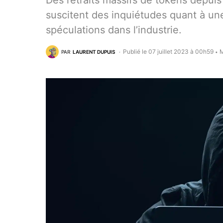
Des retraits massifs de tokens depuis
suscitent des inquiétudes quant à une 
spéculations dans l’industrie.
Publié le 07 juillet 2023 à 00h59
M
PAR
LAURENT DUPUIS
•