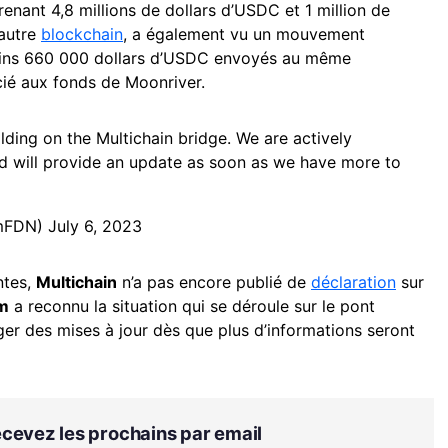
enant 4,8 millions de dollars d’USDC et 1 million de
 autre
blockchain
, a également vu un mouvement
oins 660 000 dollars d’USDC envoyés au même
cié aux fonds de Moonriver.
lding on the Multichain bridge. We are actively
d will provide an update as soon as we have more to
omFDN)
July 6, 2023
ntes,
Multichain
n’a pas encore publié de
déclaration
sur
om
a reconnu la situation qui se déroule sur le pont
er des mises à jour dès que plus d’informations seront
Recevez les prochains par email