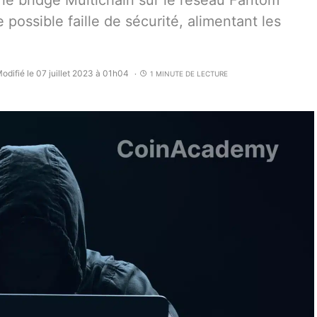
 le bridge Multichain sur le réseau Fantom
possible faille de sécurité, alimentant les
odifié le 07 juillet 2023 à 01h04
1 MINUTE DE LECTURE