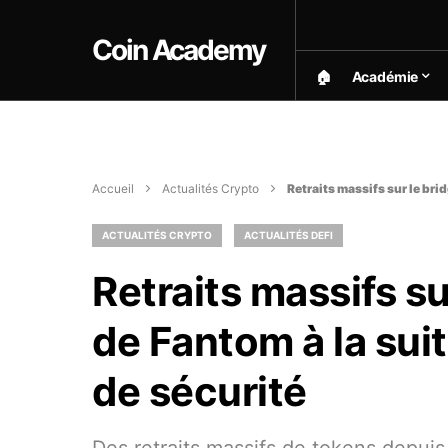
Coin Academy
🏠︎
Académie
Accueil
Actualités Crypto
Retraits massifs sur le bri
ACTUALITÉS CRYPTO
ACTUALITÉS DEFI
Retraits massifs su
de Fantom à la suit
de sécurité