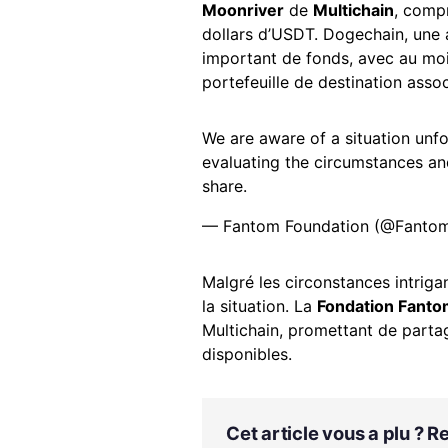
Moonriver
de
Multichain
, compr
dollars d’USDT. Dogechain, une
important de fonds, avec au m
portefeuille de destination asso
We are aware of a situation unfo
evaluating the circumstances an
share.
— Fantom Foundation (@Fant
Malgré les circonstances intriga
la situation. La
Fondation Fant
Multichain, promettant de partag
disponibles.
Cet article vous a plu ? 