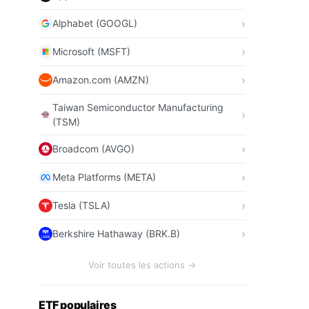
Alphabet (GOOGL)
Microsoft (MSFT)
Amazon.com (AMZN)
Taiwan Semiconductor Manufacturing
(TSM)
Broadcom (AVGO)
Meta Platforms (META)
Tesla (TSLA)
Berkshire Hathaway (BRK.B)
Voir toutes les actions →
ETF populaires