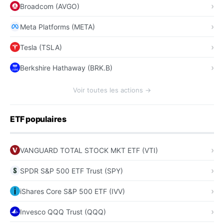
Broadcom (AVGO)
Meta Platforms (META)
Tesla (TSLA)
Berkshire Hathaway (BRK.B)
Voir toutes les actions →
ETF populaires
VANGUARD TOTAL STOCK MKT ETF (VTI)
SPDR S&P 500 ETF Trust (SPY)
iShares Core S&P 500 ETF (IVV)
Invesco QQQ Trust (QQQ)