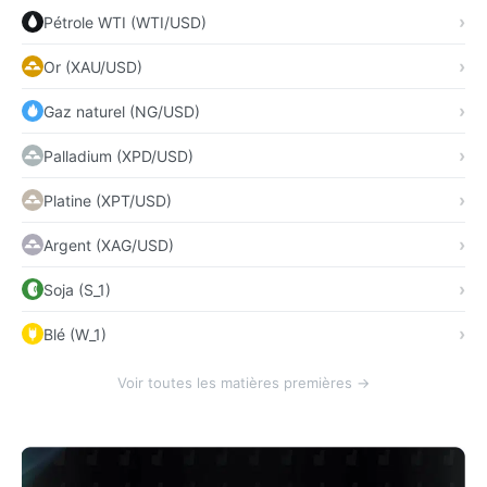
Pétrole WTI (WTI/USD)
Or (XAU/USD)
Gaz naturel (NG/USD)
Palladium (XPD/USD)
Platine (XPT/USD)
Argent (XAG/USD)
Soja (S_1)
Blé (W_1)
Voir toutes les matières premières →