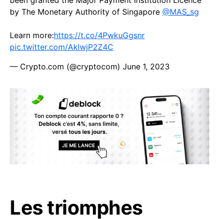
been granted the Major Payment Institution Licence
by The Monetary Authority of Singapore
@MAS_sg
Learn more:
https://t.co/4PwkuGgsnr
pic.twitter.com/AklwjP2Z4C
— Crypto.com (@cryptocom)
June 1, 2023
Les triomphes