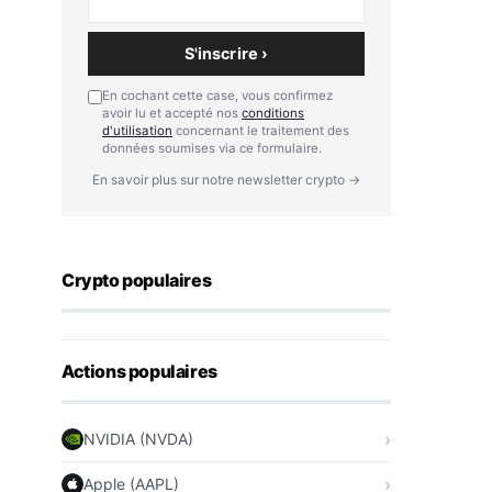
S'inscrire ›
En cochant cette case, vous confirmez
avoir lu et accepté nos
conditions
d'utilisation
concernant le traitement des
données soumises via ce formulaire.
En savoir plus sur notre newsletter crypto →
Crypto populaires
Actions populaires
NVIDIA (NVDA)
Apple (AAPL)