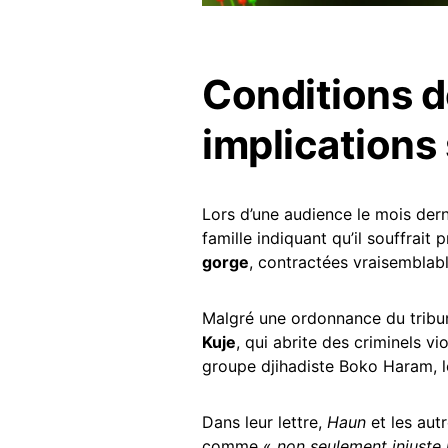
Conditions d
implications 
Lors d’une audience le mois dern
famille indiquant qu’il souffrai
gorge
, contractées vraisemblab
Malgré une ordonnance du tribu
Kuje
, qui abrite des criminels v
groupe djihadiste Boko Haram, le
Dans leur lettre,
Haun
et les aut
comme «
non seulement injuste