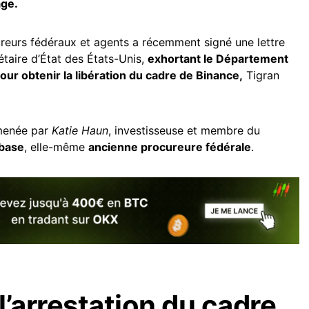
age.
reurs fédéraux et agents a récemment signé une lettre
étaire d’État des États-Unis,
exhortant le Département
 pour obtenir la libération du cadre de Binance,
Tigran
é menée par
Katie Haun
, investisseuse et membre du
base
, elle-même
ancienne procureure fédérale
.
l’arrestation du cadre