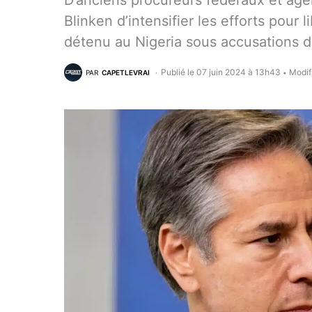
D’anciens procureurs fédéraux et age
Blinken d’intensifier les efforts pou
détenu au Nigeria sous accusations de
Publié le 07 juin 2024 à 13h43
Modif
PAR
CAPETLEVRAI
•