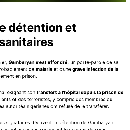
e détention et
sanitaires
ier,
Gambaryan s’est effondré
, un porte-parole de sa
t probablement de
malaria
et d’une
grave infection de la
lement en prison.
nal exigeant son
transfert à l’hôpital depuis la prison de
iolents et des terroristes, y compris des membres du
s autorités nigérianes ont refusé de le transférer.
res signataires décrivent la détention de Gambaryan
 mais inhumaine
», soulignant le manque de soins