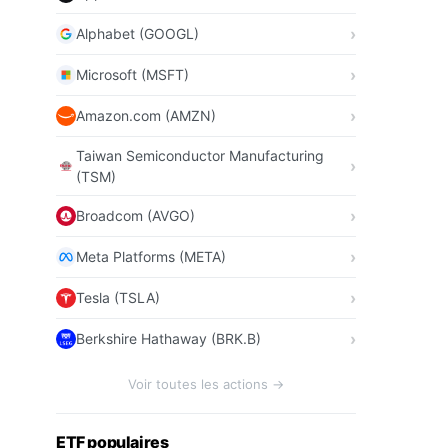
Alphabet (GOOGL)
Microsoft (MSFT)
Amazon.com (AMZN)
Taiwan Semiconductor Manufacturing
(TSM)
Broadcom (AVGO)
Meta Platforms (META)
Tesla (TSLA)
Berkshire Hathaway (BRK.B)
Voir toutes les actions →
ETF populaires