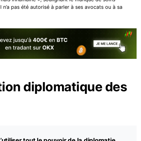
l n’a pas été autorisé à parler à ses avocats ou à sa
ction diplomatique des
tiliser tout le pouvoir de la diplomatie