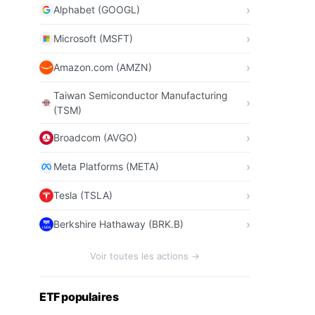
Alphabet (GOOGL)
Microsoft (MSFT)
Amazon.com (AMZN)
Taiwan Semiconductor Manufacturing
(TSM)
Broadcom (AVGO)
Meta Platforms (META)
Tesla (TSLA)
Berkshire Hathaway (BRK.B)
Voir toutes les actions →
ETF populaires