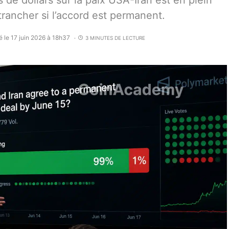
de dollars sur la paix USA-Iran est en plein
trancher si l’accord est permanent.
é le 17 juin 2026 à 18h37
3 MINUTES DE LECTURE