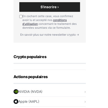
S'inscrire ›
En cochant cette case, vous confirmez
avoir lu et accepté nos
conditions
d'utilisation
concernant le traitement des
données soumises via ce formulaire.
En savoir plus sur notre newsletter crypto →
Crypto populaires
Actions populaires
NVIDIA (NVDA)
Apple (AAPL)