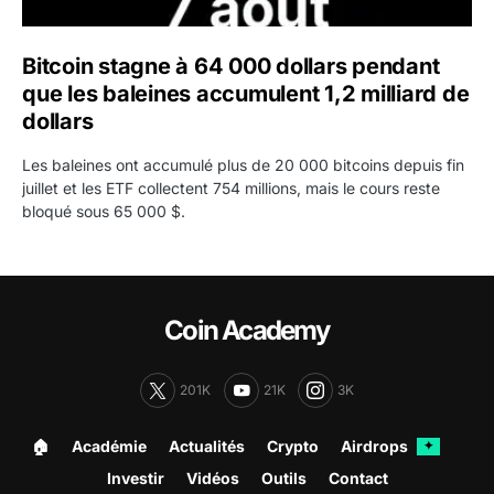
Bitcoin stagne à 64 000 dollars pendant
que les baleines accumulent 1,2 milliard de
dollars
Les baleines ont accumulé plus de 20 000 bitcoins depuis fin
juillet et les ETF collectent 754 millions, mais le cours reste
bloqué sous 65 000 $.
Coin Academy
201K
21K
3K
🏠︎
Académie
Actualités
Crypto
Airdrops
✦
Investir
Vidéos
Outils
Contact