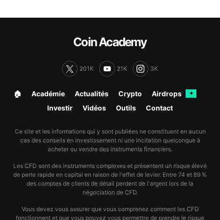
Coin Academy
201K
21K
3K
🏠︎
Académie
Actualités
Crypto
Airdrops
✦
Investir
Vidéos
Outils
Contact
Ce site et les informations qui y sont publiées ne constituent en aucun
cas des conseils en investissement ni une incitation quelconque à
acheter ou vendre des instruments financiers.
Les CFD sont des instruments complexes et présentent un risque élevé
de perte rapide en capital en raison de l'effet de levier. Entre 74 et 89 %
des comptes de clients de détail perdent de l'argent lors de la
négociation de CFD.
Vous devez vous assurer que vous comprenez comment les CFD
fonctionnent et que vous pouvez vous permettre de prendre le risque