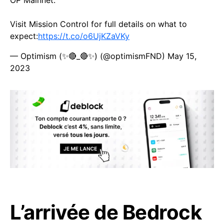
OP Mainnet.
Visit Mission Control for full details on what to
expect:
https://t.co/o6UjKZaVKy
— Optimism (✨🔴_🔴✨) (@optimismFND)
May 15,
2023
L’arrivée de Bedrock