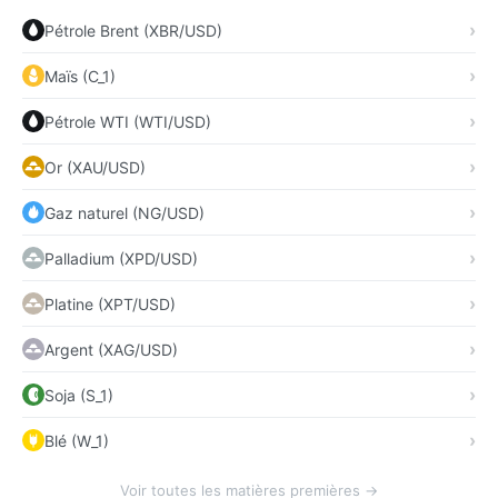
Pétrole Brent (XBR/USD)
Maïs (C_1)
Pétrole WTI (WTI/USD)
Or (XAU/USD)
Gaz naturel (NG/USD)
Palladium (XPD/USD)
Platine (XPT/USD)
Argent (XAG/USD)
Soja (S_1)
Blé (W_1)
Voir toutes les matières premières →