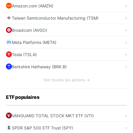
Amazon.com (AMZN)
Taiwan Semiconductor Manufacturing (TSM)
Broadcom (AVGO)
Meta Platforms (META)
Tesla (TSLA)
Berkshire Hathaway (BRK.B)
Voir toutes les actions →
ETF populaires
VANGUARD TOTAL STOCK MKT ETF (VTI)
SPDR S&P 500 ETF Trust (SPY)