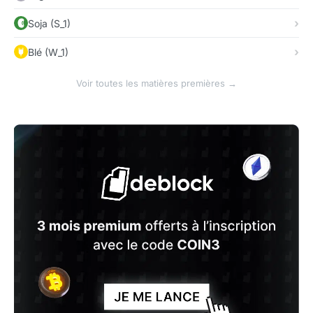
Soja (S_1)
Blé (W_1)
Voir toutes les matières premières →