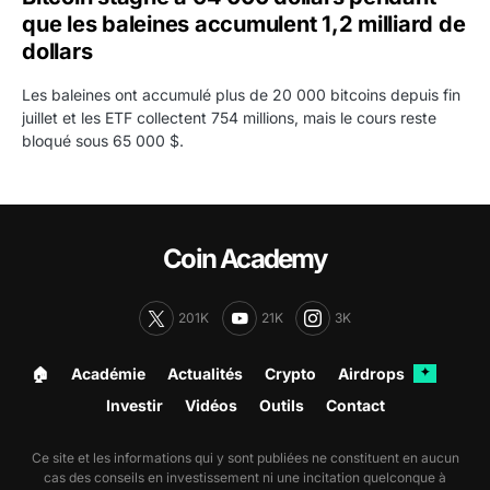
que les baleines accumulent 1,2 milliard de
dollars
Les baleines ont accumulé plus de 20 000 bitcoins depuis fin
juillet et les ETF collectent 754 millions, mais le cours reste
bloqué sous 65 000 $.
Coin Academy
201K
21K
3K
🏠︎
Académie
Actualités
Crypto
Airdrops
✦
Investir
Vidéos
Outils
Contact
Ce site et les informations qui y sont publiées ne constituent en aucun
cas des conseils en investissement ni une incitation quelconque à