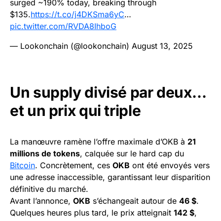
surged ~190% today, breaking through
$135.
https://t.co/j4DKSma6yC
…
pic.twitter.com/RVDA8IhboG
— Lookonchain (@lookonchain)
August 13, 2025
Un supply divisé par deux…
et un prix qui triple
La manœuvre ramène l’offre maximale d’OKB à
21
millions de tokens
, calquée sur le hard cap du
Bitcoin
. Concrètement, ces
OKB
ont été envoyés vers
une adresse inaccessible, garantissant leur disparition
définitive du marché.
Avant l’annonce,
OKB
s’échangeait autour de
46 $
.
Quelques heures plus tard, le prix atteignait
142 $
,