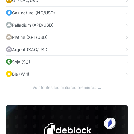
Or (XAU/USD)
Gaz naturel (NG/USD)
Palladium (XPD/USD)
Platine (XPT/USD)
Argent (XAG/USD)
Soja (S_1)
Blé (W_1)
Voir toutes les matières premières →