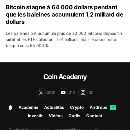
Bitcoin stagne à 64 000 dollars pendant
que les baleines accumulent 1,2 milliard de
dollars
Les baleines ont accumulé plus de 20 000 bitcoins depuis fin
juillet et les ETF collectent 754 millions, mais le cours reste
bloqué sous 65 000 $.
Coin Academy
201K
21K
3K
🏠︎
Académie
Actualités
Crypto
Airdrops
✦
Investir
Vidéos
Outils
Contact
Ce site et les informations qui y sont publiées ne constituent en aucun