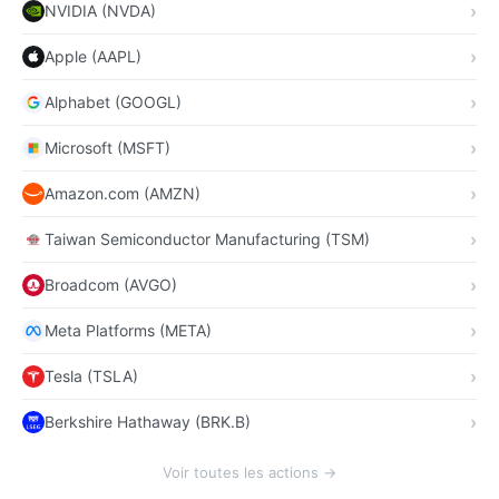
NVIDIA (NVDA)
Apple (AAPL)
Alphabet (GOOGL)
Microsoft (MSFT)
Amazon.com (AMZN)
Taiwan Semiconductor Manufacturing (TSM)
Broadcom (AVGO)
Meta Platforms (META)
Tesla (TSLA)
Berkshire Hathaway (BRK.B)
Voir toutes les actions →