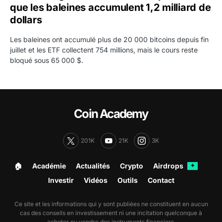
que les baleines accumulent 1,2 milliard de
dollars
Les baleines ont accumulé plus de 20 000 bitcoins depuis fin
juillet et les ETF collectent 754 millions, mais le cours reste
bloqué sous 65 000 $.
Coin Academy
201K
21K
3K
🏠︎
Académie
Actualités
Crypto
Airdrops
✦
Investir
Vidéos
Outils
Contact
Ce site et les informations qui y sont publiées ne constituent en aucun
cas des conseils en investissement ni une incitation quelconque à
acheter ou vendre des instruments financiers.