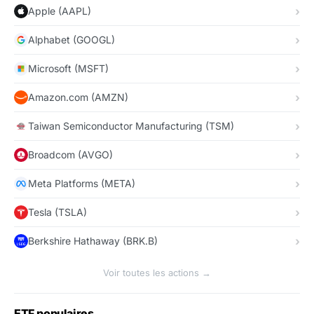
Apple (AAPL)
Alphabet (GOOGL)
Microsoft (MSFT)
Amazon.com (AMZN)
Taiwan Semiconductor Manufacturing (TSM)
Broadcom (AVGO)
Meta Platforms (META)
Tesla (TSLA)
Berkshire Hathaway (BRK.B)
Voir toutes les actions →
ETF populaires