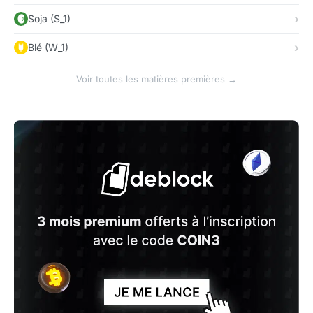
Soja (S_1)
Blé (W_1)
Voir toutes les matières premières →