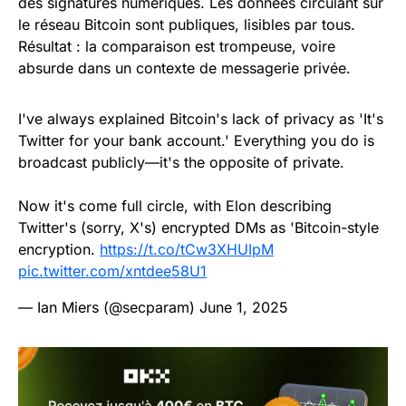
des signatures numériques. Les données circulant sur
le réseau Bitcoin sont publiques, lisibles par tous.
Résultat : la comparaison est trompeuse, voire
absurde dans un contexte de messagerie privée.
I've always explained Bitcoin's lack of privacy as 'It's
Twitter for your bank account.' Everything you do is
broadcast publicly—it's the opposite of private.
Now it's come full circle, with Elon describing
Twitter's (sorry, X's) encrypted DMs as 'Bitcoin-style
encryption.
https://t.co/tCw3XHUIpM
pic.twitter.com/xntdee58U1
— Ian Miers (@secparam)
June 1, 2025