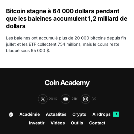
Bitcoin stagne à 64 000 dollars pendant
que les baleines accumulent 1,2 milliard de
dollars
Les baleines ont accumulé plus de 20 000 bitcoins depuis fin
juillet et les ETF collectent 754 millions, mais le cours reste
bloqué sous 65 000 $.
Coin Academy
201K
21K
3K
🏠︎
Académie
Actualités
Crypto
Airdrops
✦
Investir
Vidéos
Outils
Contact