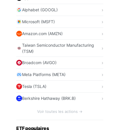
Alphabet (GOOGL)
Microsoft (MSFT)
Amazon.com (AMZN)
Taiwan Semiconductor Manufacturing
(TSM)
Broadcom (AVGO)
Meta Platforms (META)
Tesla (TSLA)
Berkshire Hathaway (BRK.B)
Voir toutes les actions →
ETF populaires