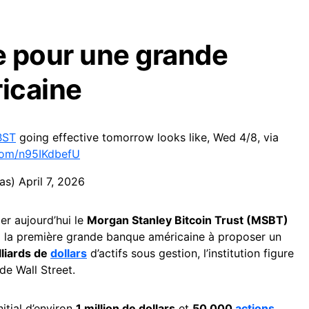
e pour une grande
icaine
BST
going effective tomorrow looks like, Wed 4/8, via
.com/n95IKdbefU
nas)
April 7, 2026
er aujourd’hui le
Morgan Stanley Bitcoin Trust (MSBT)
i la première grande banque américaine à proposer un
lliards de
dollars
d’actifs sous gestion, l’institution figure
de Wall Street.
itial d’environ
1 million de dollars
et
50 000
actions