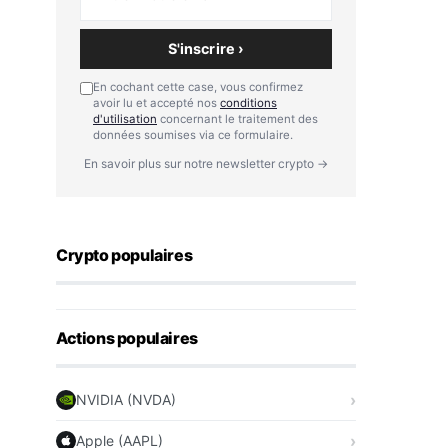
S'inscrire ›
En cochant cette case, vous confirmez
avoir lu et accepté nos
conditions
d'utilisation
concernant le traitement des
données soumises via ce formulaire.
En savoir plus sur notre newsletter crypto →
Crypto populaires
Actions populaires
NVIDIA (NVDA)
Apple (AAPL)