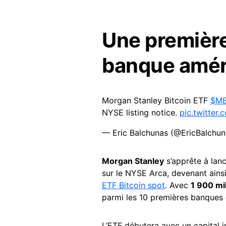
Une premièr
banque amér
Morgan Stanley Bitcoin ETF
$M
NYSE listing notice.
pic.twitter
— Eric Balchunas (@EricBalchu
Morgan Stanley
s’apprête à lanc
sur le NYSE Arca, devenant ains
ETF Bitcoin spot
. Avec
1 900 mi
parmi les 10 premières banques 
L’ETF débutera avec un capital in