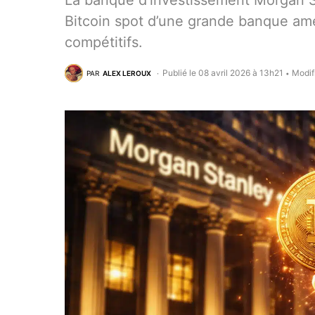
La banque d’investissement Morgan St
Bitcoin spot d’une grande banque amér
compétitifs.
Publié le 08 avril 2026 à 13h21
Modif
PAR
ALEX LEROUX
•