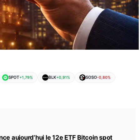
SPOT
BLK
SOSO
+1,79%
+0,91%
-0,80%
ce aujourd’hui le 12e ETF Bitcoin spot