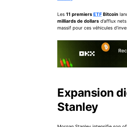
Les
11 premiers
ETF
Bitcoin
lanc
milliards de dollars
d’afflux nets
massif pour ces véhicules d’inve
Expansion di
Stanley
Morgan Stanley intensifie son of