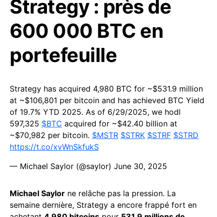
Strategy : près de
600 000 BTC en
portefeuille
Strategy has acquired 4,980 BTC for ~$531.9 million
at ~$106,801 per bitcoin and has achieved BTC Yield
of 19.7% YTD 2025. As of 6/29/2025, we hodl
597,325
$BTC
acquired for ~$42.40 billion at
~$70,982 per bitcoin.
$MSTR
$STRK
$STRF
$STRD
https://t.co/xvWnSkfukS
— Michael Saylor (@saylor)
June 30, 2025
Michael Saylor
ne relâche pas la pression. La
semaine dernière, Strategy a encore frappé fort en
achetant
4 980 bitcoins
pour
531,9 millions de