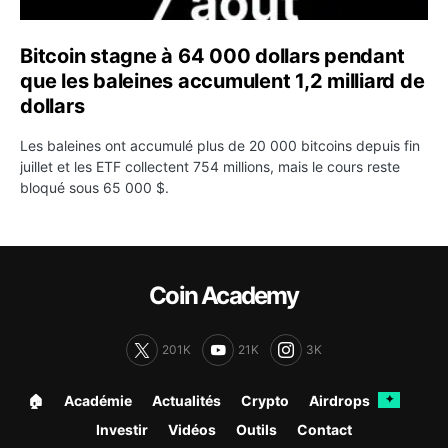
Bitcoin stagne à 64 000 dollars pendant
que les baleines accumulent 1,2 milliard de
dollars
Les baleines ont accumulé plus de 20 000 bitcoins depuis fin
juillet et les ETF collectent 754 millions, mais le cours reste
bloqué sous 65 000 $.
Coin Academy
201K
21K
3K
🏠︎
Académie
Actualités
Crypto
Airdrops
✦
Investir
Vidéos
Outils
Contact