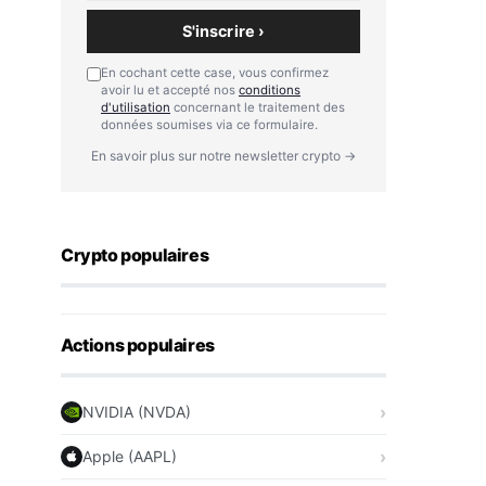
S'inscrire ›
En cochant cette case, vous confirmez
avoir lu et accepté nos
conditions
d'utilisation
concernant le traitement des
données soumises via ce formulaire.
En savoir plus sur notre newsletter crypto →
Crypto populaires
Actions populaires
NVIDIA (NVDA)
Apple (AAPL)