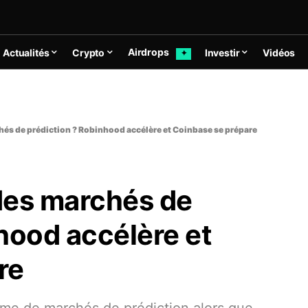
Airdrops
Actualités
Crypto
Investir
Vidéos
✦
chés de prédiction ? Robinhood accélère et Coinbase se prépare
 des marchés de
hood accélère et
re