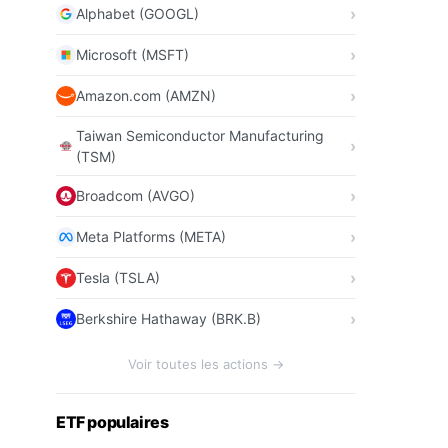
Alphabet (GOOGL)
Microsoft (MSFT)
Amazon.com (AMZN)
Taiwan Semiconductor Manufacturing
(TSM)
Broadcom (AVGO)
Meta Platforms (META)
Tesla (TSLA)
Berkshire Hathaway (BRK.B)
Voir toutes les actions →
ETF populaires