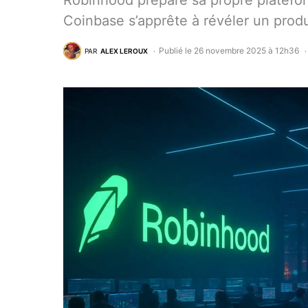
Robinhood prépare sa propre platefo
Coinbase s’apprête à révéler un produi
Publié le 26 novembre 2025 à 12h36
PAR
ALEX LEROUX