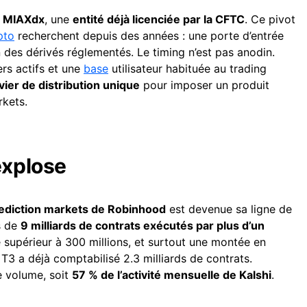
e
MIAXdx
, une
entité déjà licenciée par la CFTC
. Ce pivot
pto
recherchent depuis des années : une porte d’entrée
 des dérivés réglementés. Le timing n’est pas anodin.
ers actifs et une
base
utilisateur habituée au trading
ier de distribution unique
pour imposer un produit
rkets.
explose
prediction markets de Robinhood
est devenue sa ligne de
s de
9 milliards de contrats exécutés par plus d’un
e supérieur à 300 millions, et surtout une montée en
 T3 a déjà comptabilisé 2.3 milliards de contrats.
e volume, soit
57 % de l’activité mensuelle de Kalshi
.