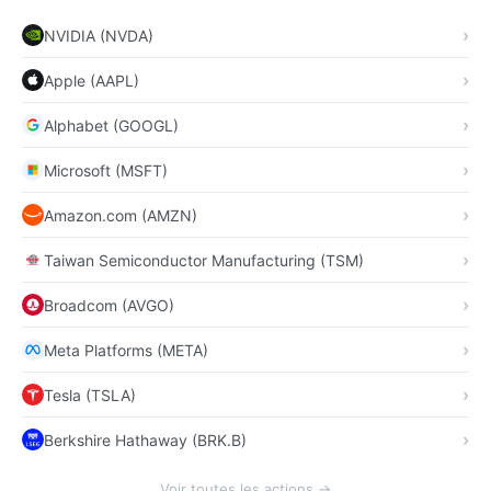
NVIDIA (NVDA)
Apple (AAPL)
Alphabet (GOOGL)
Microsoft (MSFT)
Amazon.com (AMZN)
Taiwan Semiconductor Manufacturing (TSM)
Broadcom (AVGO)
Meta Platforms (META)
Tesla (TSLA)
Berkshire Hathaway (BRK.B)
Voir toutes les actions →