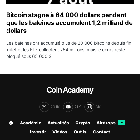
Bitcoin stagne à 64 000 dollars pendant
que les baleines accumulent 1,2 milliard de
dollars
Les baleines ont accumulé plus de 20 000 bitcoins depuis fin
juillet et les ETF collectent 754 millions, mais le cours reste
bloqué sous 65 000 $.
Coin Academy
201K
21K
3K
🏠︎
Académie
Actualités
Crypto
Airdrops
✦
Investir
Vidéos
Outils
Contact