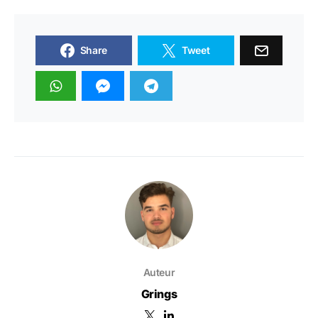
Share
Tweet
Auteur
Grings