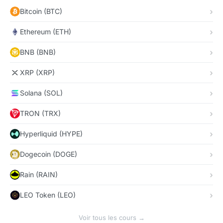
Bitcoin (BTC)
Ethereum (ETH)
BNB (BNB)
XRP (XRP)
Solana (SOL)
TRON (TRX)
Hyperliquid (HYPE)
Dogecoin (DOGE)
Rain (RAIN)
LEO Token (LEO)
Voir tous les cours →