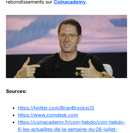
rebondissements sur
Coinacademy
.
Sources:
https://twitter.com/BrianBrooksUS
https://www.coindesk.com
https://coinacademy.fr/coin-hebdo/coin-hebdo-
6-les-actualites-de-la-semaine-du-26-juillet-