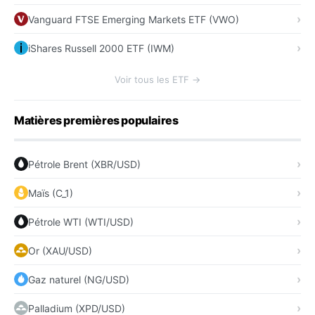
Vanguard FTSE Emerging Markets ETF (VWO)
iShares Russell 2000 ETF (IWM)
Voir tous les ETF →
Matières premières populaires
Pétrole Brent (XBR/USD)
Maïs (C_1)
Pétrole WTI (WTI/USD)
Or (XAU/USD)
Gaz naturel (NG/USD)
Palladium (XPD/USD)