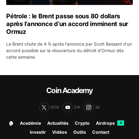
Pétrole : le Brent passe sous 80 dollars
après l’annonce d’un accord imminent sur
Ormuz
Le Brent chute de 4 % après l'annonce par Scott Bessent d'un
accord possible sur la réouverture du détroit d'Ormuz dès
cette semaine.
Coin Academy
201K
21K
3K
🏠︎
Académie
Actualités
Crypto
Airdrops
✦
Investir
Vidéos
Outils
Contact