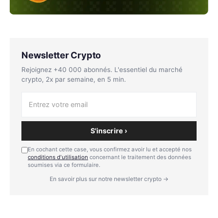
Newsletter Crypto
Rejoignez +40 000 abonnés. L'essentiel du marché
crypto, 2x par semaine, en 5 min.
S'inscrire ›
En cochant cette case, vous confirmez avoir lu et accepté nos
conditions d'utilisation
concernant le traitement des données
soumises via ce formulaire.
En savoir plus sur notre newsletter crypto →