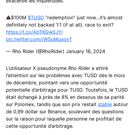
exacerbé les inquiétudes.
⚠️$100M
$TUSD
“redemption” just now…it’s almost
definitely not backed 1:1 (if at all). race to exit?
https://t.co/AbTKQw0JYi
pic.twitter.com/iWSuMuqovT
— Rho Rider (@RhoRider)
January 16, 2024
L’utilisateur X pseudonyme
Rho Rider
a attiré
l’attention sur les problèmes avec TUSD dès le mois
de décembre, pointant vers une opportunité
potentielle d’arbitrage pour TUSD. Toutefois, le TUSD
était échangé à près de 8% en dessous de sa parité
sur Poloniex, tandis que son prix restait
stable
autour
de 0,99 dollar sur Binance, soulevant des questions
sur la raison pour laquelle personne ne profitait de
cette opportunité d’arbitrage.