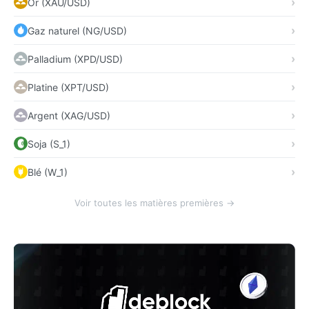
Or (XAU/USD)
Gaz naturel (NG/USD)
Palladium (XPD/USD)
Platine (XPT/USD)
Argent (XAG/USD)
Soja (S_1)
Blé (W_1)
Voir toutes les matières premières →