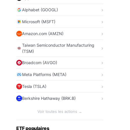
Alphabet (GOOGL)
Microsoft (MSFT)
Amazon.com (AMZN)
Taiwan Semiconductor Manufacturing
(TSM)
Broadcom (AVGO)
Meta Platforms (META)
Tesla (TSLA)
Berkshire Hathaway (BRK.B)
Voir toutes les actions →
ETF populaires