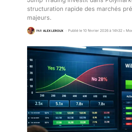
Jump Trading investit dans Polymarket 
structuration rapide des marchés prédi
majeurs.
Publié le 10 février 2026 à 14h32
Mod
PAR
ALEX LEROUX
•