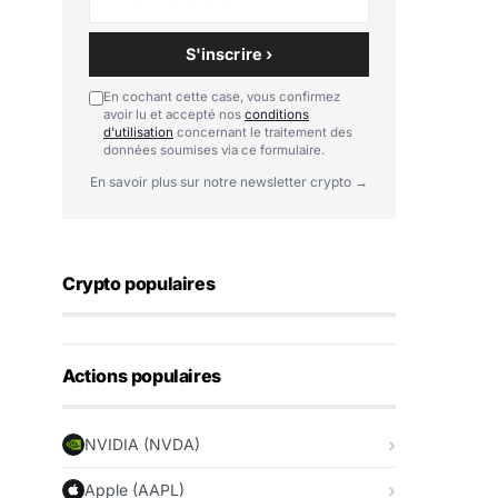
S'inscrire ›
En cochant cette case, vous confirmez
avoir lu et accepté nos
conditions
d'utilisation
concernant le traitement des
données soumises via ce formulaire.
En savoir plus sur notre newsletter crypto →
Crypto populaires
Actions populaires
NVIDIA (NVDA)
Apple (AAPL)