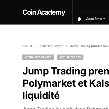
Coin Academy
🏠︎
Académie
Accueil
Actualités Crypto
Jump Trading prend des pa
ACTUALITÉS CRYPTO
ACTUALITÉS DEFI
Jump Trading pren
Polymarket et Kal
liquidité