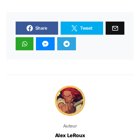
Share
Tweet
Auteur
Alex LeRoux