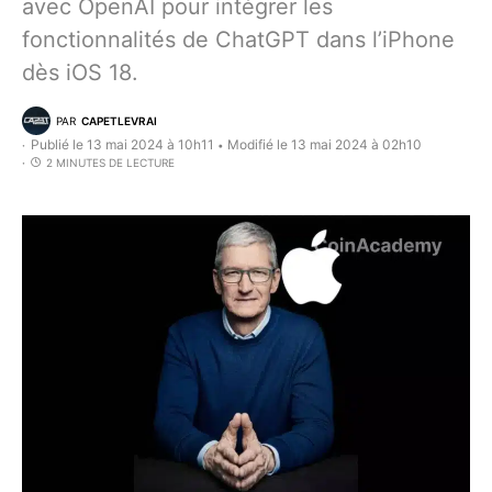
avec OpenAI pour intégrer les
fonctionnalités de ChatGPT dans l’iPhone
dès iOS 18.
PAR
CAPETLEVRAI
Publié le 13 mai 2024 à 10h11
Modifié le 13 mai 2024 à 02h10
•
2 MINUTES DE LECTURE