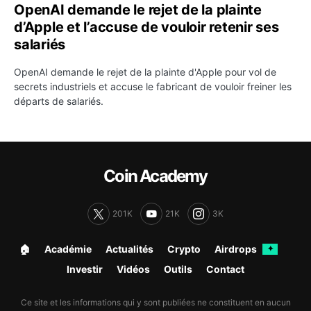
OpenAI demande le rejet de la plainte
d’Apple et l’accuse de vouloir retenir ses
salariés
OpenAI demande le rejet de la plainte d'Apple pour vol de
secrets industriels et accuse le fabricant de vouloir freiner les
départs de salariés.
Coin Academy
201K
21K
3K
🏠︎
Académie
Actualités
Crypto
Airdrops
✦
Investir
Vidéos
Outils
Contact
Ce site et les informations qui y sont publiées ne constituent en aucun