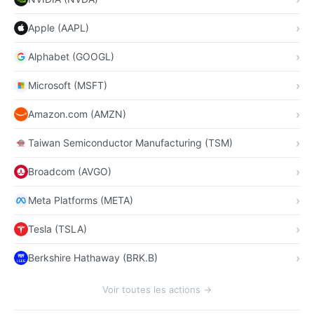
Apple (AAPL)
Alphabet (GOOGL)
Microsoft (MSFT)
Amazon.com (AMZN)
Taiwan Semiconductor Manufacturing (TSM)
Broadcom (AVGO)
Meta Platforms (META)
Tesla (TSLA)
Berkshire Hathaway (BRK.B)
Voir toutes les actions →