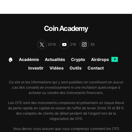
Coin Academy
201K
21K
3K
🏠︎
Académie
Actualités
Crypto
Airdrops
✦
Investir
Vidéos
Outils
Contact
Ce site et les informations qui y sont publiées ne constituent en aucun
cas des conseils en investissement ni une incitation quelconque à
acheter ou vendre des instruments financiers.
Les CFD sont des instruments complexes et présentent un risque élevé
de perte rapide en capital en raison de l'effet de levier. Entre 74 et 89 %
des comptes de clients de détail perdent de l'argent lors de la
négociation de CFD.
Vous devez vous assurer que vous comprenez comment les CFD