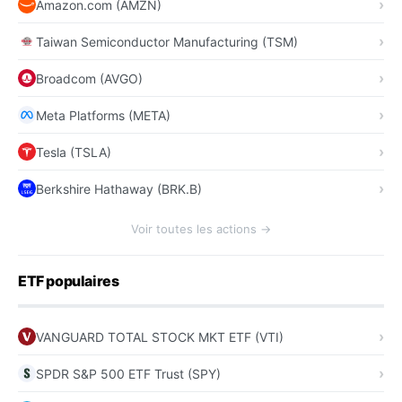
Amazon.com (AMZN)
Taiwan Semiconductor Manufacturing (TSM)
Broadcom (AVGO)
Meta Platforms (META)
Tesla (TSLA)
Berkshire Hathaway (BRK.B)
Voir toutes les actions →
ETF populaires
VANGUARD TOTAL STOCK MKT ETF (VTI)
SPDR S&P 500 ETF Trust (SPY)