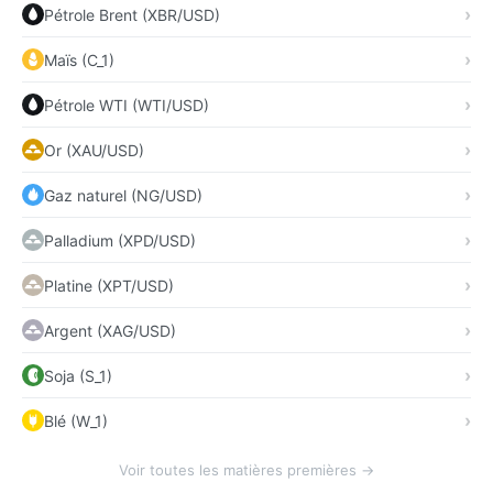
Pétrole Brent (XBR/USD)
Maïs (C_1)
Pétrole WTI (WTI/USD)
Or (XAU/USD)
Gaz naturel (NG/USD)
Palladium (XPD/USD)
Platine (XPT/USD)
Argent (XAG/USD)
Soja (S_1)
Blé (W_1)
Voir toutes les matières premières →