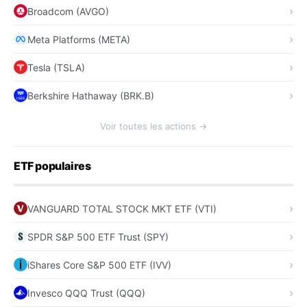
Broadcom (AVGO)
Meta Platforms (META)
Tesla (TSLA)
Berkshire Hathaway (BRK.B)
Voir toutes les actions →
ETF populaires
VANGUARD TOTAL STOCK MKT ETF (VTI)
SPDR S&P 500 ETF Trust (SPY)
iShares Core S&P 500 ETF (IVV)
Invesco QQQ Trust (QQQ)