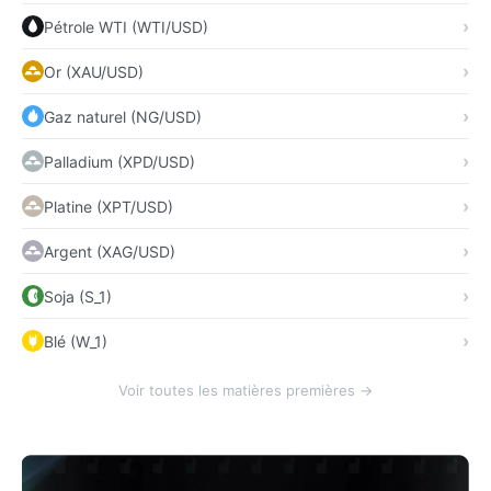
Pétrole WTI (WTI/USD)
Or (XAU/USD)
Gaz naturel (NG/USD)
Palladium (XPD/USD)
Platine (XPT/USD)
Argent (XAG/USD)
Soja (S_1)
Blé (W_1)
Voir toutes les matières premières →