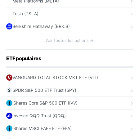
Meta Platforms (META)
Tesla (TSLA)
Berkshire Hathaway (BRK.B)
Voir toutes les actions →
ETF populaires
VANGUARD TOTAL STOCK MKT ETF (VTI)
SPDR S&P 500 ETF Trust (SPY)
iShares Core S&P 500 ETF (IVV)
Invesco QQQ Trust (QQQ)
iShares MSCI EAFE ETF (EFA)