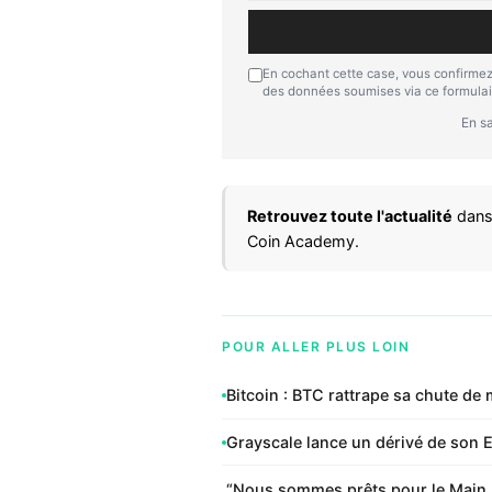
En cochant cette case, vous confirmez
des données soumises via ce formulai
En sa
Retrouvez toute l'actualité
dans
Coin Academy.
POUR ALLER PLUS LOIN
Bitcoin : BTC rattrape sa chute de 
Grayscale lance un dérivé de son E
“Nous sommes prêts pour le Main Ev