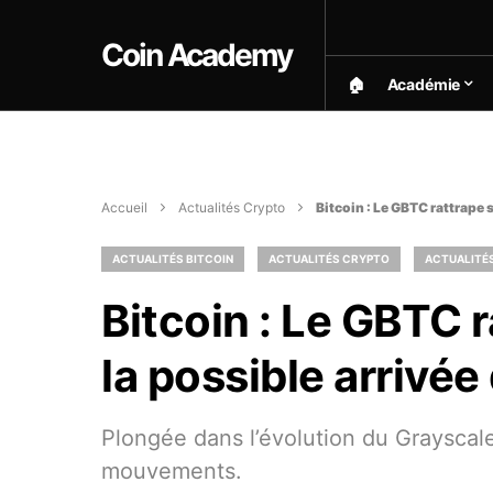
Coin Academy
🏠︎
Académie
Accueil
Actualités Crypto
Bitcoin : Le GBTC rattrape 
ACTUALITÉS BITCOIN
ACTUALITÉS CRYPTO
ACTUALITÉ
Bitcoin : Le GBTC 
la possible arrivée
Plongée dans l’évolution du Grayscale
mouvements.