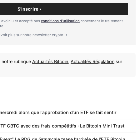
S'inscrire ›
 avoir lu et accepté nos
conditions d'utilisation
concernant le traitement
re.
voir plus sur notre newsletter crypto →
 notre rubrique
Actualités Bitcoin
,
Actualités Régulation
sur
mercredi alors que l’approbation d’un ETF se fait sentir
TF GBTC avec des frais compétitifs : Le Bitcoin Mini Trust
ent” Le PDG de Grayscale tease l’arrivée de l’ETF Bitcoin