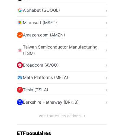
Alphabet (GOOGL)
Microsoft (MSFT)
Amazon.com (AMZN)
Taiwan Semiconductor Manufacturing
(TSM)
Broadcom (AVGO)
Meta Platforms (META)
Tesla (TSLA)
Berkshire Hathaway (BRK.B)
Voir toutes les actions →
ETF populaires