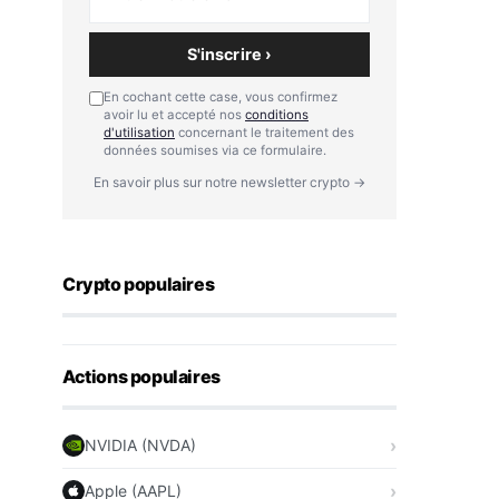
S'inscrire ›
En cochant cette case, vous confirmez
avoir lu et accepté nos
conditions
d'utilisation
concernant le traitement des
données soumises via ce formulaire.
En savoir plus sur notre newsletter crypto →
Crypto populaires
Actions populaires
NVIDIA (NVDA)
Apple (AAPL)