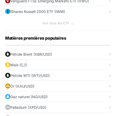
Vanguard FTSE Emerging Markets ETF (VWO)
iShares Russell 2000 ETF (IWM)
Voir tous les ETF →
Matières premières populaires
Pétrole Brent (XBR/USD)
Maïs (C_1)
Pétrole WTI (WTI/USD)
Or (XAU/USD)
Gaz naturel (NG/USD)
Palladium (XPD/USD)