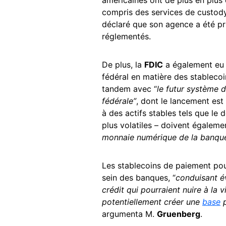
américaines ont de plus en plus 
compris des services de custod
déclaré que son agence a été pr
réglementés.
De plus, la
FDIC
a également eu s
fédéral en matière des stablecoi
tandem avec “
le futur système 
fédérale”
, dont le lancement est
à des actifs stables tels que le
plus volatiles – doivent égalem
monnaie numérique de la banque
Les stablecoins de paiement pou
sein des banques, “
conduisant é
crédit qui pourraient nuire à la
potentiellement créer une
base
p
argumenta M.
Gruenberg
.