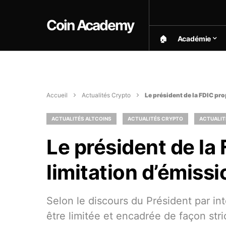
Coin Academy
🏠︎
Académie
Accueil
Actualités Crypto
Le président de la FDIC pr
ACTUALITÉS ALTCOINS
ACTUALITÉS CRYPTO
ACTUALIT
Le président de la
limitation d’émiss
Selon le discours du Président par int
être limitée et encadrée de façon stri