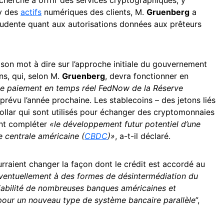
cherché à offrir des services cryptographiques, y
y des
actifs
numériques des clients, M.
Gruenberg
a
udente quant aux autorisations données aux prêteurs
on mot à dire sur l’approche initiale du gouvernement
ns, qui, selon M.
Gruenberg
, devra fonctionner en
de paiement en temps réel FedNow de la Réserve
 prévu l’année prochaine. Les stablecoins – des jetons liés
 dollar qui sont utilisés pour échanger des cryptomonnaies
ent compléter
«le développement futur potentiel d’une
 centrale américaine (
CBDC
)»
, a-t-il déclaré.
rraient changer la façon dont le crédit est accordé au
ventuellement à des formes de désintermédiation du
 viabilité de nombreuses banques américaines et
our un nouveau type de système bancaire parallèle
”,