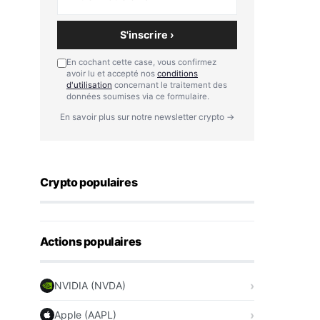
S'inscrire ›
En cochant cette case, vous confirmez
avoir lu et accepté nos
conditions
d'utilisation
concernant le traitement des
données soumises via ce formulaire.
En savoir plus sur notre newsletter crypto →
Crypto populaires
Actions populaires
NVIDIA (NVDA)
Apple (AAPL)