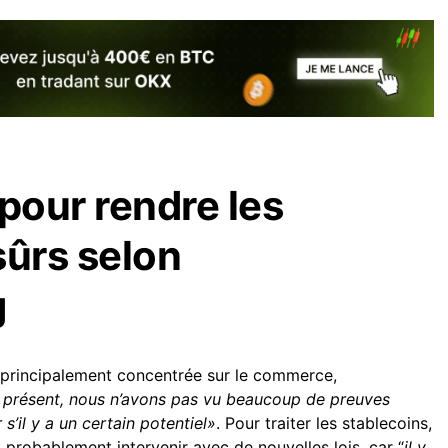
pour rendre les
sûrs selon
g
st principalement concentrée sur le commerce,
 présent, nous n’avons pas vu beaucoup de preuves
s’il y a un certain potentiel»
. Pour traiter les stablecoins,
t probablement intervenir avec de nouvelles lois, car “
il y