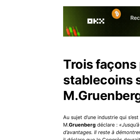
Trois façons 
stablecoins 
M.Gruenber
Au sujet d’une industrie qui s’e
M.
Gruenberg
déclare :
«Jusqu’à
d’avantages. Il reste à démontrer 
il déclare que le Congrès devrai