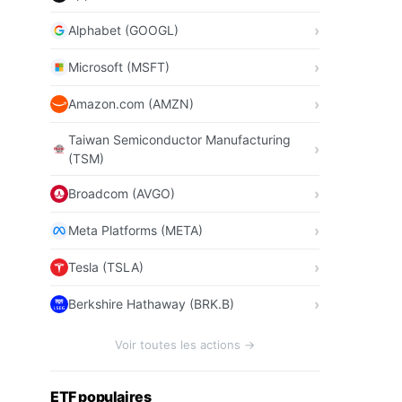
Alphabet (GOOGL)
Microsoft (MSFT)
Amazon.com (AMZN)
Taiwan Semiconductor Manufacturing
(TSM)
Broadcom (AVGO)
Meta Platforms (META)
Tesla (TSLA)
Berkshire Hathaway (BRK.B)
Voir toutes les actions →
ETF populaires