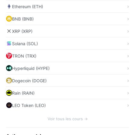
Ethereum (ETH)
BNB (BNB)
XRP (XRP)
Solana (SOL)
TRON (TRX)
Hyperliquid (HYPE)
Dogecoin (DOGE)
Rain (RAIN)
LEO Token (LEO)
Voir tous les cours →