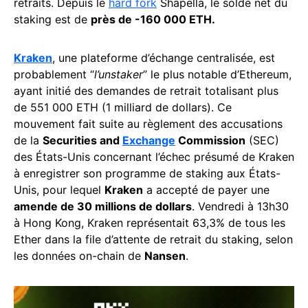
retraits. Depuis le
hard fork
Shapella, le solde net du
staking est de
près de -160 000 ETH.
Kraken
, une plateforme d’échange centralisée, est
probablement “
l’unstaker
” le plus notable d’Ethereum,
ayant initié des demandes de retrait totalisant plus
de 551 000 ETH (1 milliard de dollars). Ce
mouvement fait suite au règlement des accusations
de la
Securities and
Exchange
Commission
(SEC)
des États-Unis concernant l’échec présumé de Kraken
à enregistrer son programme de staking aux États-
Unis, pour lequel
Kraken
a accepté de payer une
amende de 30 millions de dollars
. Vendredi à 13h30
à Hong Kong, Kraken représentait 63,3% de tous les
Ether dans la file d’attente de retrait du staking, selon
les données on-chain de
Nansen
.