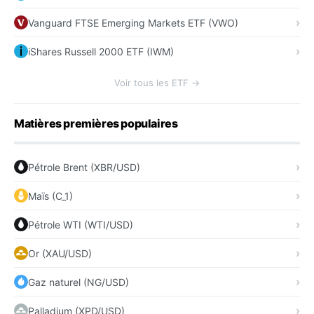
Vanguard FTSE Emerging Markets ETF (VWO)
iShares Russell 2000 ETF (IWM)
Voir tous les ETF →
Matières premières populaires
Pétrole Brent (XBR/USD)
Maïs (C_1)
Pétrole WTI (WTI/USD)
Or (XAU/USD)
Gaz naturel (NG/USD)
Palladium (XPD/USD)