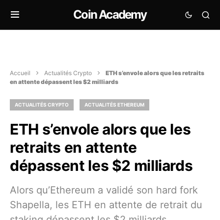
Coin Academy
Accueil
Actualités Crypto
ETH s’envole alors que les retraits
en attente dépassent les $2 milliards
ACTUALITÉS CRYPTO
ACTUALITÉS ETHEREUM
ETH s’envole alors que les
retraits en attente
dépassent les $2 milliards
Alors qu’Ethereum a validé son hard fork
Shapella, les ETH en attente de retrait du
staking dépassent les $2 milliards,