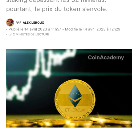
pourtant, le prix du token s’envole.
PAR
ALEX LEROUX
Publié le 14 avril 2023 à 11h57
Modifié le 14 avril 2023 à 12h29
•
2 MINUTES DE LECTURE