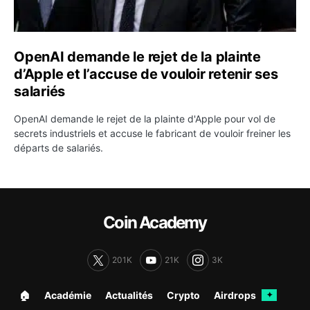
OpenAI demande le rejet de la plainte
d’Apple et l’accuse de vouloir retenir ses
salariés
OpenAI demande le rejet de la plainte d'Apple pour vol de
secrets industriels et accuse le fabricant de vouloir freiner les
départs de salariés.
Coin Academy
201K
21K
3K
🏠︎
Académie
Actualités
Crypto
Airdrops
✦