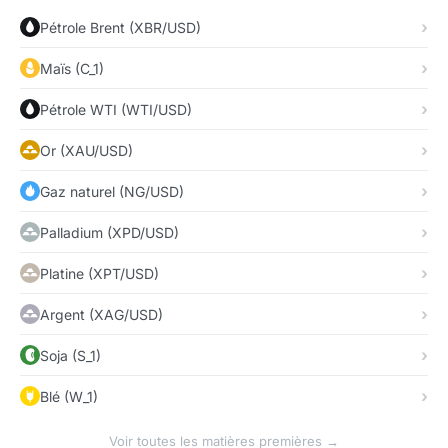
Pétrole Brent (XBR/USD)
Maïs (C_1)
Pétrole WTI (WTI/USD)
Or (XAU/USD)
Gaz naturel (NG/USD)
Palladium (XPD/USD)
Platine (XPT/USD)
Argent (XAG/USD)
Soja (S_1)
Blé (W_1)
Voir toutes les matières premières →