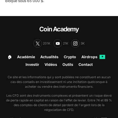
bloqué sous 65 000 $.
Coin Academy
201K
21K
3K
🏠︎
Académie
Actualités
Crypto
Airdrops
✦
Investir
Vidéos
Outils
Contact
Ce site et les informations qui y sont publiées ne constituent en aucun
cas des conseils en investissement ni une incitation quelconque à
acheter ou vendre des instruments financiers.
Les CFD sont des instruments complexes et présentent un risque élevé
de perte rapide en capital en raison de l'effet de levier. Entre 74 et 89 %
des comptes de clients de détail perdent de l'argent lors de la
négociation de CFD.