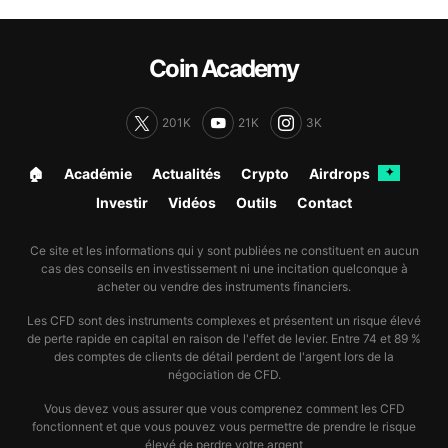
Coin Academy
201K
21K
3K
🏠︎
Académie
Actualités
Crypto
Airdrops
✦
Investir
Vidéos
Outils
Contact
Ce site et les informations qui y sont publiées ne constituent en aucun
cas des conseils en investissement ni une incitation quelconque à
acheter ou vendre des instruments financiers.
Les CFD sont des instruments complexes et présentent un risque élevé
de perte rapide en capital en raison de l'effet de levier. Entre 74 et 89 %
des comptes de clients de détail perdent de l'argent lors de la
négociation de CFD.
Vous devez vous assurer que vous comprenez comment les CFD
fonctionnent et que vous pouvez vous permettre de prendre le risque
élevé de perdre votre argent