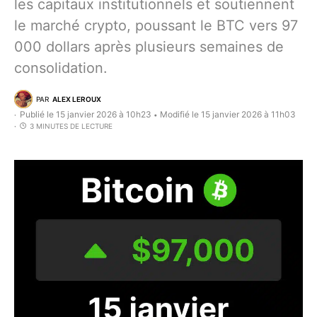
les capitaux institutionnels et soutiennent
le marché crypto, poussant le BTC vers 97
000 dollars après plusieurs semaines de
consolidation.
PAR
ALEX LEROUX
Publié le 15 janvier 2026 à 10h23
Modifié le 15 janvier 2026 à 11h03
•
3 MINUTES DE LECTURE