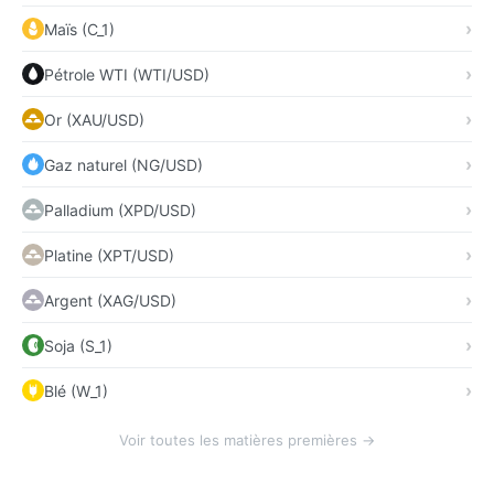
Maïs (C_1)
Pétrole WTI (WTI/USD)
Or (XAU/USD)
Gaz naturel (NG/USD)
Palladium (XPD/USD)
Platine (XPT/USD)
Argent (XAG/USD)
Soja (S_1)
Blé (W_1)
Voir toutes les matières premières →