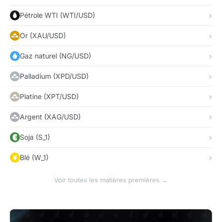
Pétrole WTI (WTI/USD)
Or (XAU/USD)
Gaz naturel (NG/USD)
Palladium (XPD/USD)
Platine (XPT/USD)
Argent (XAG/USD)
Soja (S_1)
Blé (W_1)
Voir toutes les matières premières →