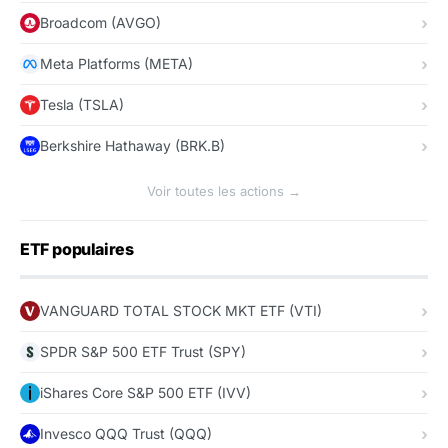
Broadcom (AVGO)
Meta Platforms (META)
Tesla (TSLA)
Berkshire Hathaway (BRK.B)
Voir toutes les actions →
ETF populaires
VANGUARD TOTAL STOCK MKT ETF (VTI)
SPDR S&P 500 ETF Trust (SPY)
iShares Core S&P 500 ETF (IVV)
Invesco QQQ Trust (QQQ)