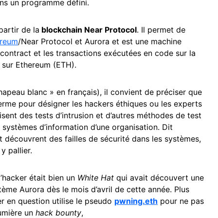
ans un programme défini.
partir de la
blockchain Near Protocol
. Il permet de
ereum
/Near Protocol et Aurora et est une machine
 contract et les transactions exécutées en code sur la
t sur Ethereum (ETH).
apeau blanc » en français), il convient de préciser que
rme pour désigner les hackers éthiques ou les experts
isent des tests d’intrusion et d’autres méthodes de test
s systèmes d’information d’une organisation. Dit
 découvrent des failles de sécurité dans les systèmes,
y pallier.
l’hacker était bien un
White Hat
qui avait découvert une
stème Aurora dès le mois d’avril de cette année. Plus
er en question utilise le pseudo
pwning.eth
pour ne pas
 lumière un
hack bounty
,