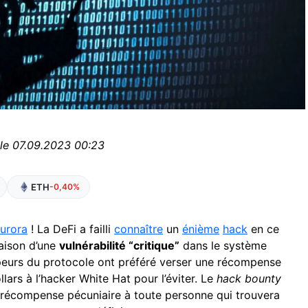
 le 07.09.2023 00:23
ETH
-0,40%
urora
! La DeFi a failli
connaître
un
énième
hack
en ce
aison d’une
vulnérabilité “critique”
dans le système
ppeurs du protocole ont préféré verser une récompense
lars à l’hacker White Hat pour l’éviter. Le
hack bounty
récompense pécuniaire à toute personne qui trouvera