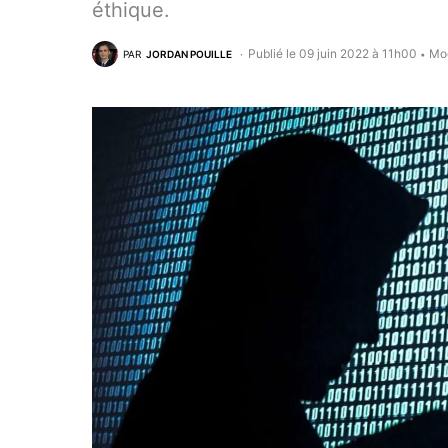
éthique.
Publié le 09 juin 2022 à 11h00
Mod
PAR
JORDAN POUILLE
•