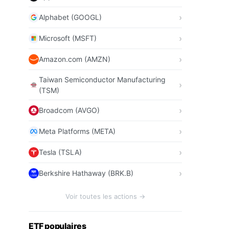
Alphabet (GOOGL)
Microsoft (MSFT)
Amazon.com (AMZN)
Taiwan Semiconductor Manufacturing
(TSM)
Broadcom (AVGO)
Meta Platforms (META)
Tesla (TSLA)
Berkshire Hathaway (BRK.B)
Voir toutes les actions →
ETF populaires