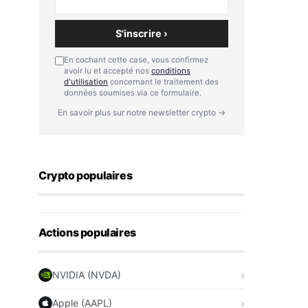
S'inscrire ›
En cochant cette case, vous confirmez
avoir lu et accepté nos
conditions
d'utilisation
concernant le traitement des
données soumises via ce formulaire.
En savoir plus sur notre newsletter crypto →
Crypto populaires
Actions populaires
NVIDIA (NVDA)
Apple (AAPL)