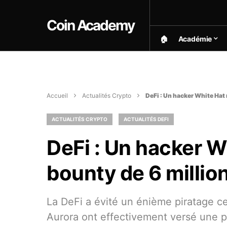
Coin Academy
🏠︎
Académie
Accueil
Actualités Crypto
DeFi : Un hacker White Hat 
ACTUALITÉS CRYPTO
ACTUALITÉS DEFI
DeFi : Un hacker W
bounty de 6 million
La DeFi a évité un énième piratage c
Aurora ont effectivement versé une pr