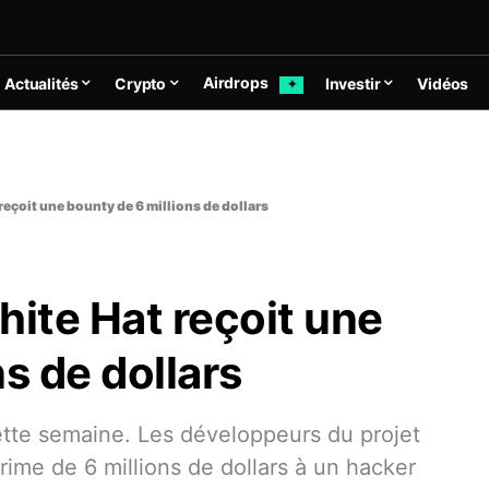
Airdrops
Actualités
Crypto
Investir
Vidéos
✦
reçoit une bounty de 6 millions de dollars
hite Hat reçoit une
s de dollars
ette semaine. Les développeurs du projet
ime de 6 millions de dollars à un hacker