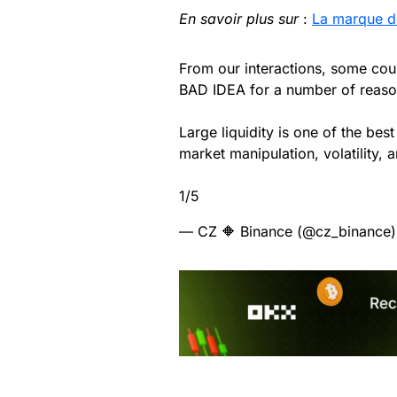
En savoir plus sur
:
La marque de
From our interactions, some coun
BAD IDEA for a number of reaso
Large liquidity is one of the be
market manipulation, volatility, 
1/5
— CZ 🔶 Binance (@cz_binance