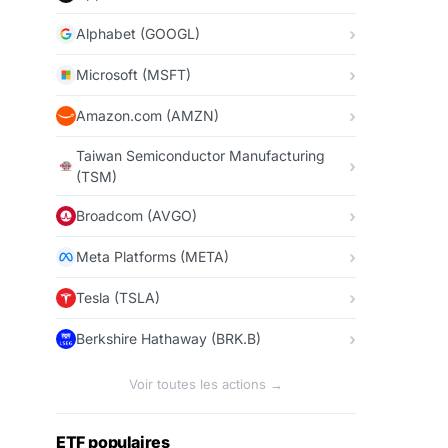
Alphabet (GOOGL)
Microsoft (MSFT)
Amazon.com (AMZN)
Taiwan Semiconductor Manufacturing
(TSM)
Broadcom (AVGO)
Meta Platforms (META)
Tesla (TSLA)
Berkshire Hathaway (BRK.B)
Voir toutes les actions →
ETF populaires