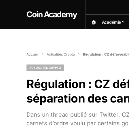
Coin Academy
🏠︎
Académie
Accueil
Actualités Crypto
Régulation : CZ défavorabl
ACTUALITÉS CRYPTO
Régulation : CZ dé
séparation des car
Dans un thread publié sur Twitter, C
carnets d’ordre voulu par certains 