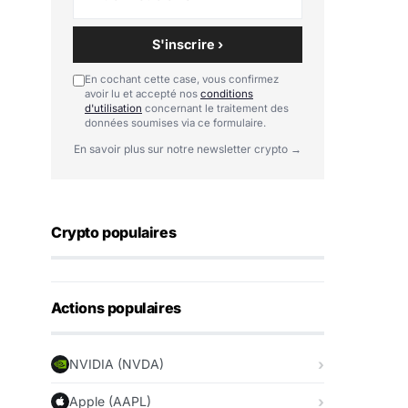
S'inscrire ›
En cochant cette case, vous confirmez
avoir lu et accepté nos
conditions
d'utilisation
concernant le traitement des
données soumises via ce formulaire.
En savoir plus sur notre newsletter crypto →
Crypto populaires
Actions populaires
NVIDIA (NVDA)
Apple (AAPL)