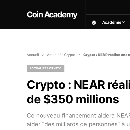
Coin Academy
🏠︎
Académie
Accueil
Actualités Crypto
Crypto : NEAR réalise une 
ACTUALITÉS CRYPTO
Crypto : NEAR réal
de $350 millions
Ce nouveau financement aidera NEAR à
aider “des milliards de personnes” à u