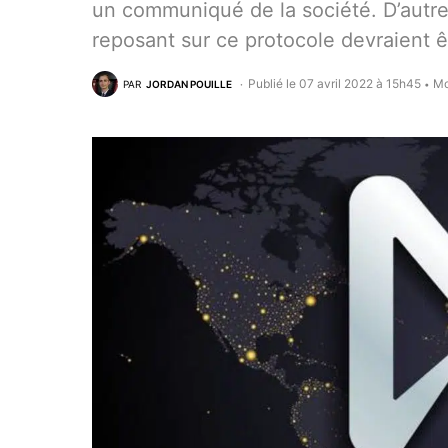
un communiqué de la société. D’autre
reposant sur ce protocole devraient 
Publié le 07 avril 2022 à 15h45
Mo
PAR
JORDAN POUILLE
•