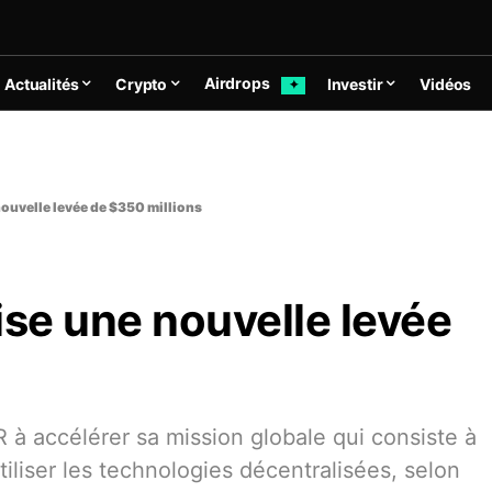
Airdrops
Actualités
Crypto
Investir
Vidéos
✦
nouvelle levée de $350 millions
ise une nouvelle levée
 accélérer sa mission globale qui consiste à
tiliser les technologies décentralisées, selon