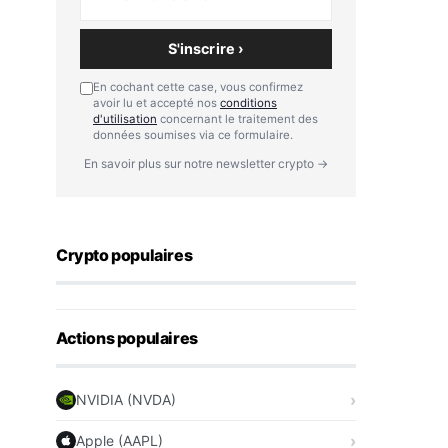
S'inscrire ›
En cochant cette case, vous confirmez
avoir lu et accepté nos
conditions
d'utilisation
concernant le traitement des
données soumises via ce formulaire.
En savoir plus sur notre newsletter crypto →
Crypto populaires
Actions populaires
NVIDIA (NVDA)
Apple (AAPL)