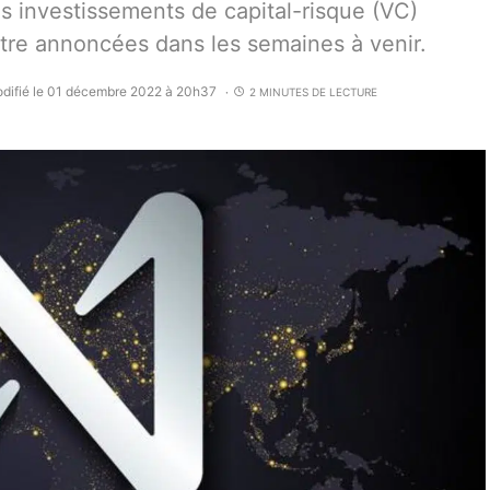
s investissements de capital-risque (VC)
être annoncées dans les semaines à venir.
difié le 01 décembre 2022 à 20h37
2 MINUTES DE LECTURE