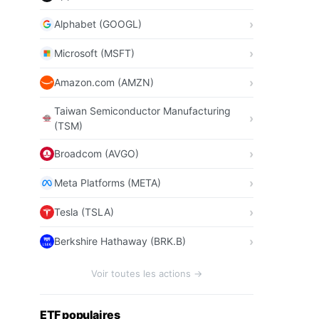
Alphabet (GOOGL)
Microsoft (MSFT)
Amazon.com (AMZN)
Taiwan Semiconductor Manufacturing
(TSM)
Broadcom (AVGO)
Meta Platforms (META)
Tesla (TSLA)
Berkshire Hathaway (BRK.B)
Voir toutes les actions →
ETF populaires