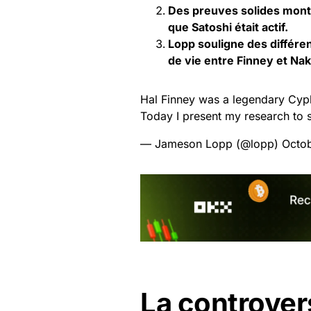
Des preuves solides montr
que Satoshi était actif.
Lopp souligne des différe
de vie entre Finney et
Nak
Hal Finney was a legendary Cyph
Today I present my research to s
— Jameson Lopp (@lopp)
Octob
La controvers