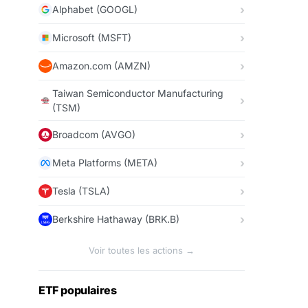
Alphabet (GOOGL)
Microsoft (MSFT)
Amazon.com (AMZN)
Taiwan Semiconductor Manufacturing
(TSM)
Broadcom (AVGO)
Meta Platforms (META)
Tesla (TSLA)
Berkshire Hathaway (BRK.B)
Voir toutes les actions →
ETF populaires