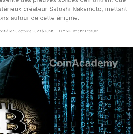
résente des preuves solides démontrant que
stérieux créateur Satoshi Nakamoto, mettant
ons autour de cette énigme.
difié le 23 octobre 2023 à 16h19
2 MINUTES DE LECTURE