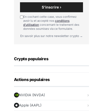
S'inscrire ›
En cochant cette case, vous confirmez
avoir lu et accepté nos
conditions
d'utilisation
concernant le traitement des
données soumises via ce formulaire.
En savoir plus sur notre newsletter crypto →
Crypto populaires
Actions populaires
NVIDIA (NVDA)
Apple (AAPL)