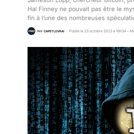
Jameson Lopp, chercheur Bitcoin, p
Hal Finney ne pouvait pas être le my
fin à l’une des nombreuses spéculati
Publié le 23 octobre 2023 à 16h34
Mo
PAR
CAPETLEVRAI
•