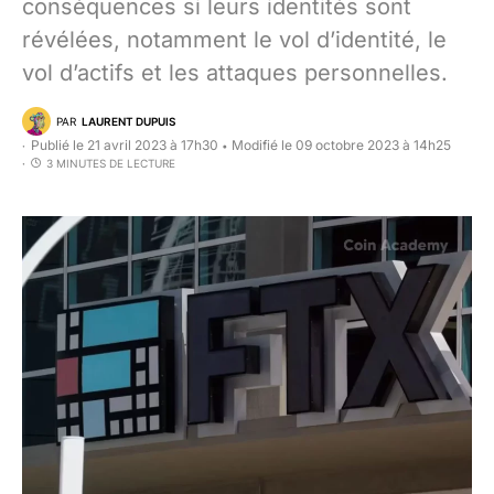
conséquences si leurs identités sont
révélées, notamment le vol d’identité, le
vol d’actifs et les attaques personnelles.
PAR
LAURENT DUPUIS
Publié le 21 avril 2023 à 17h30
Modifié le 09 octobre 2023 à 14h25
•
3 MINUTES DE LECTURE