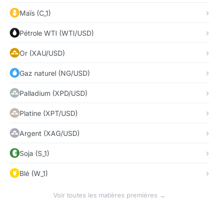
Maïs (C_1)
Pétrole WTI (WTI/USD)
Or (XAU/USD)
Gaz naturel (NG/USD)
Palladium (XPD/USD)
Platine (XPT/USD)
Argent (XAG/USD)
Soja (S_1)
Blé (W_1)
Voir toutes les matières premières →