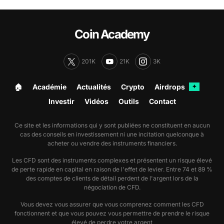
Coin Academy
201K
21K
3K
🏠︎
Académie
Actualités
Crypto
Airdrops
✦
Investir
Vidéos
Outils
Contact
Ce site et les informations qui y sont publiées ne constituent en aucun
cas des conseils en investissement ni une incitation quelconque à
acheter ou vendre des instruments financiers.
Les CFD sont des instruments complexes et présentent un risque élevé
de perte rapide en capital en raison de l'effet de levier. Entre 74 et 89 %
des comptes de clients de détail perdent de l'argent lors de la
négociation de CFD.
Vous devez vous assurer que vous comprenez comment les CFD
fonctionnent et que vous pouvez vous permettre de prendre le risque
élevé de perdre votre argent