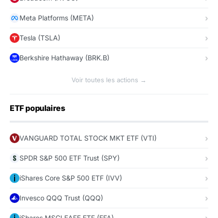
Meta Platforms (META)
Tesla (TSLA)
Berkshire Hathaway (BRK.B)
Voir toutes les actions →
ETF populaires
VANGUARD TOTAL STOCK MKT ETF (VTI)
SPDR S&P 500 ETF Trust (SPY)
iShares Core S&P 500 ETF (IVV)
Invesco QQQ Trust (QQQ)
iShares MSCI EAFE ETF (EFA)