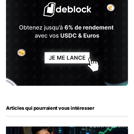
Articles qui pourraient vous intéresser
Emploi américain : 23 000 postes détruits en juillet, les 