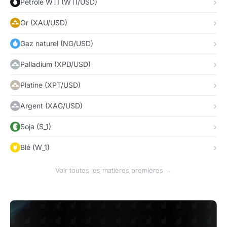
Pétrole WTI (WTI/USD)
Or (XAU/USD)
Gaz naturel (NG/USD)
Palladium (XPD/USD)
Platine (XPT/USD)
Argent (XAG/USD)
Soja (S_1)
Blé (W_1)
Voir toutes les matières premières →