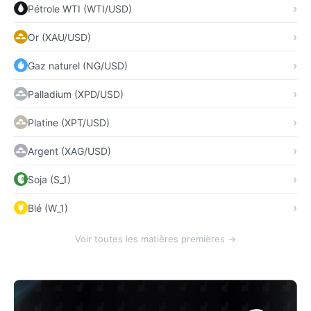
Pétrole WTI (WTI/USD)
Or (XAU/USD)
Gaz naturel (NG/USD)
Palladium (XPD/USD)
Platine (XPT/USD)
Argent (XAG/USD)
Soja (S_1)
Blé (W_1)
Voir toutes les matières premières →