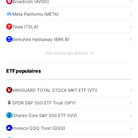
Broadcom (AVGO)
Meta Platforms (META)
Tesla (TSLA)
Berkshire Hathaway (BRK.B)
Voir toutes les actions →
ETF populaires
VANGUARD TOTAL STOCK MKT ETF (VTI)
SPDR S&P 500 ETF Trust (SPY)
iShares Core S&P 500 ETF (IVV)
Invesco QQQ Trust (QQQ)