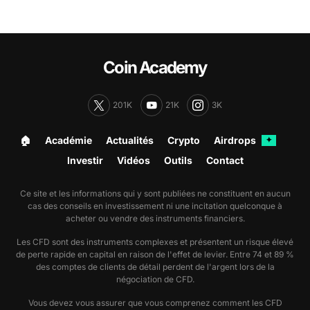
Coin Academy
201K
21K
3K
🏠︎
Académie
Actualités
Crypto
Airdrops
✦
Investir
Vidéos
Outils
Contact
Ce site et les informations qui y sont publiées ne constituent en aucun
cas des conseils en investissement ni une incitation quelconque à
acheter ou vendre des instruments financiers.
Les CFD sont des instruments complexes et présentent un risque élevé
de perte rapide en capital en raison de l'effet de levier. Entre 74 et 89 %
des comptes de clients de détail perdent de l'argent lors de la
négociation de CFD.
Vous devez vous assurer que vous comprenez comment les CFD