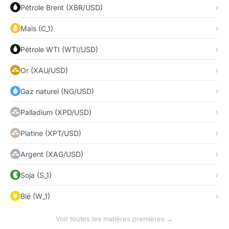
Pétrole Brent (XBR/USD)
Maïs (C_1)
Pétrole WTI (WTI/USD)
Or (XAU/USD)
Gaz naturel (NG/USD)
Palladium (XPD/USD)
Platine (XPT/USD)
Argent (XAG/USD)
Soja (S_1)
Blé (W_1)
Voir toutes les matières premières →