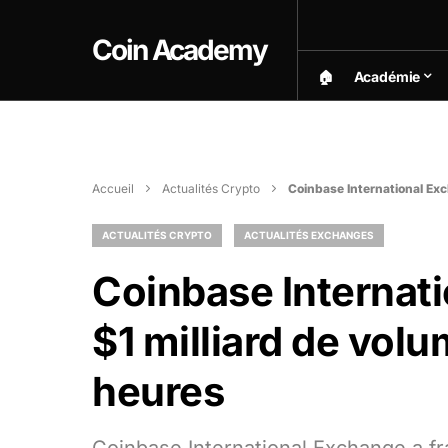
Coin Academy
🏠︎
Académie
Accueil
Actualités Crypto
Coinbase International Ex
ACTUALITÉS CRYPTO
ACTUALITÉS EXCHANGES
Coinbase Internat
$1 milliard de vol
heures