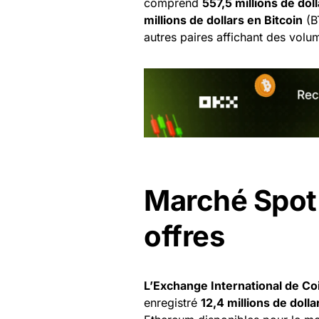
comprend
557,5 millions de do
millions de dollars en Bitcoin
(B
autres paires affichant des volu
Marché Spot 
offres
L’Exchange International de C
enregistré
12,4 millions de doll