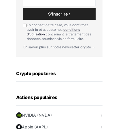
S'inscrire ›
En cochant cette case, vous confirmez
avoir lu et accepté nos
conditions
d'utilisation
concernant le traitement des
données soumises via ce formulaire.
En savoir plus sur notre newsletter crypto →
Crypto populaires
Actions populaires
NVIDIA (NVDA)
Apple (AAPL)