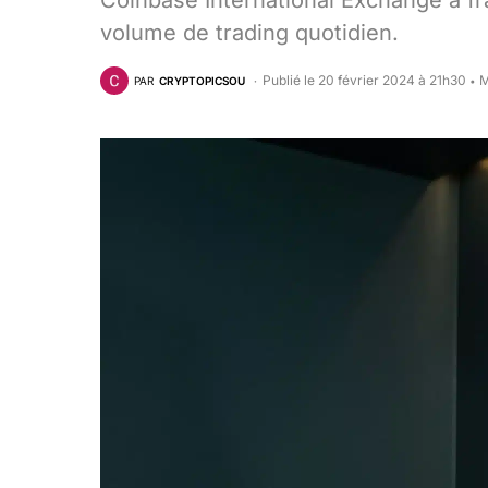
Coinbase International Exchange a fra
volume de trading quotidien.
Publié le 20 février 2024 à 21h30
M
PAR
CRYPTOPICSOU
•