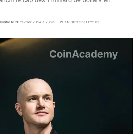
nchi le cap des 1 milliard de dollars en
odifié le 20 février 2024 à 23h19
2 MINUTES DE LECTURE