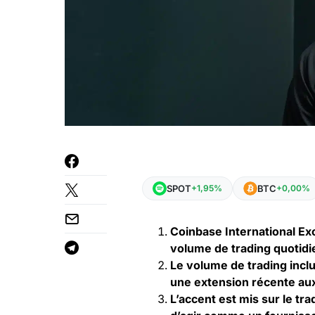
SPOT
BTC
+1,95%
+0,00%
Coinbase International
Ex
volume de trading quotidi
Le volume de trading incl
une extension récente aux
L’accent est mis sur le t