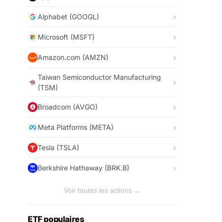
Alphabet (GOOGL)
Microsoft (MSFT)
Amazon.com (AMZN)
Taiwan Semiconductor Manufacturing
(TSM)
Broadcom (AVGO)
Meta Platforms (META)
Tesla (TSLA)
Berkshire Hathaway (BRK.B)
Voir toutes les actions →
ETF populaires