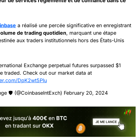
ur de services réglementé et de confiance dans ce
inbase
a réalisé une percée significative en enregistrant
 volume de trading quotidien
, marquant une étape
stinée aux traders institutionnels hors des États-Unis
ternational Exchange perpetual futures surpassed $1
ume traded. Check out our market data at
tter.com/DpK2wt5PIu
nge 🛡️ (@CoinbaseIntExch)
February 20, 2024