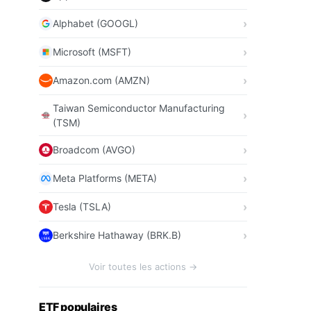
Alphabet (GOOGL)
Microsoft (MSFT)
Amazon.com (AMZN)
Taiwan Semiconductor Manufacturing
(TSM)
Broadcom (AVGO)
Meta Platforms (META)
Tesla (TSLA)
Berkshire Hathaway (BRK.B)
Voir toutes les actions →
ETF populaires