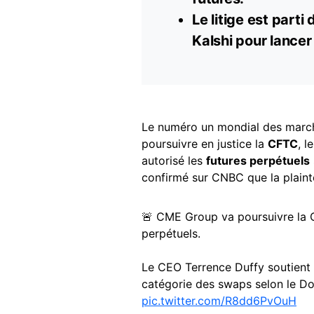
Le litige est parti
Kalshi pour lancer
Le numéro un mondial des march
poursuivre en justice la
CFTC
, l
autorisé les
futures perpétuels
confirmé sur CNBC que la plainte
🚨 CME Group va poursuivre la 
perpétuels.
Le CEO Terrence Duffy soutient q
catégorie des swaps selon le Do
pic.twitter.com/R8dd6PvOuH