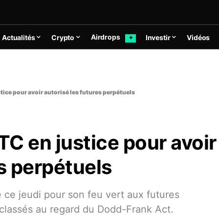
Airdrops
Actualités
Crypto
Investir
Vidéos
✦
tice pour avoir autorisé les futures perpétuels
C en justice pour avoir
es perpétuels
 ce jeudi pour son feu vert aux futures
 classés au regard du Dodd-Frank Act.