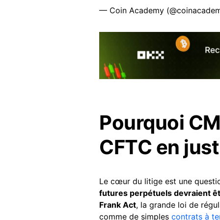
— Coin Academy (@coinacadem
Pourquoi CME
CFTC en just
Le cœur du litige est une questi
futures perpétuels devraient 
Frank Act
, la grande loi de régu
comme de simples
contrats à t