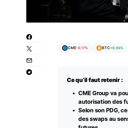
CME
BTC
-0,17%
+0,00%
Ce qu’il faut retenir :
CME Group va pour
autorisation des 
Selon son PDG, ce
des swaps au sen
futures.