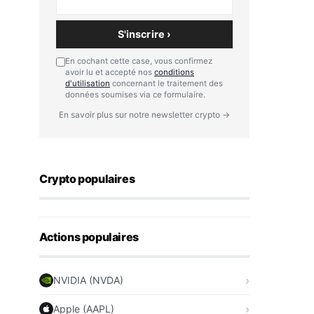
S'inscrire ›
En cochant cette case, vous confirmez
avoir lu et accepté nos
conditions
d'utilisation
concernant le traitement des
données soumises via ce formulaire.
En savoir plus sur notre newsletter crypto →
Crypto populaires
Actions populaires
NVIDIA (NVDA)
Apple (AAPL)