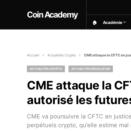
Coin Academy
🏠︎
Académie
Accueil
Actualités Crypto
CME attaque la CFTC en jus
ACTUALITÉS CRYPTO
ACTUALITÉS RÉGULATION
CME attaque la CFT
autorisé les futur
CME va poursuivre la CFTC en justice
perpétuels crypto, qu’elle estime mal