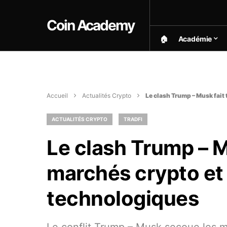
Coin Academy
🏠︎
Académie
Accueil
Actualités Crypto
Le clash Trump – Musk fait
ACTUALITÉS CRYPTO
TRADFI
Le clash Trump – M
marchés crypto et 
technologiques