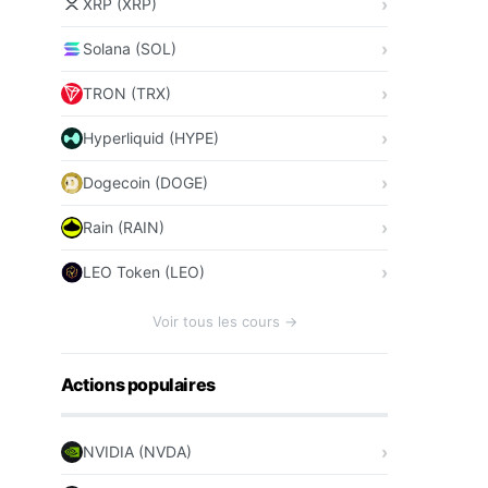
XRP (XRP)
Solana (SOL)
TRON (TRX)
Hyperliquid (HYPE)
Dogecoin (DOGE)
Rain (RAIN)
LEO Token (LEO)
Voir tous les cours →
Actions populaires
NVIDIA (NVDA)