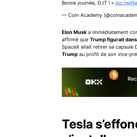
Bonne journée, DJT ! »
pic.twit
— Coin Academy (@coinacadem
Elon Musk
a immédiatement contr
affirmé que
Trump figurait dans 
SpaceX allait retirer sa capsule
Trump
au profit de son vice-pré
Tesla s’effon