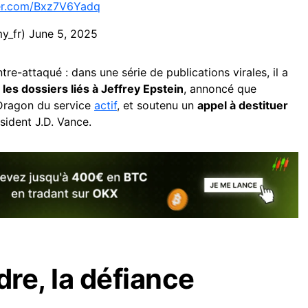
ter.com/Bxz7V6Yadq
y_fr)
June 5, 2025
e-attaqué : dans une série de publications virales, il a
les dossiers liés à Jeffrey Epstein
, annoncé que
 Dragon du service
actif
, et soutenu un
appel à destituer
sident J.D. Vance.
dre, la défiance