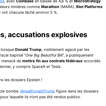
tos
, avec
Coinbase
en baisse de 4,6 % et
MicroStrategy
valeurs minières comme
Marathon
(MARA),
Riot Platforms
ont chacune lâché environ 5 %.
, accusations explosives
t lorsque
Donald Trump
, visiblement agacé par les
iscal baptisé “
One Big Beautiful Bill
”, a publiquement
et menacé de
mettre fin aux contrats fédéraux
accordés
dernier, y compris SpaceX et Tesla.
s les dossiers Epstein !
able bombe :
@realDonaldTrump
figure dans les dossiers
 pour laquelle ils n’ont pas été rendus publics.