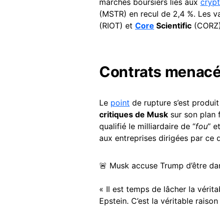
marchés boursiers liés aux
cryp
(MSTR) en recul de 2,4 %. Les 
(RIOT) et
Core
Scientific
(CORZ) 
Contrats menacés
Le
point
de rupture s’est produi
critiques de Musk
sur son plan f
qualifié le milliardaire de “
fou
” 
aux entreprises dirigées par ce 
🚨 Musk accuse Trump d’être dan
« Il est temps de lâcher la vérit
Epstein. C’est la véritable raison