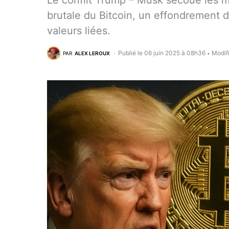
Le conflit Trump – Musk secoue les 
brutale du Bitcoin, un effondrement d
valeurs liées.
Publié le 06 juin 2025 à 08h36
Modif
PAR
ALEX LEROUX
•