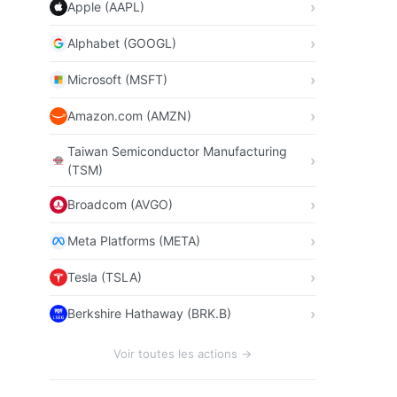
Apple (AAPL)
Alphabet (GOOGL)
Microsoft (MSFT)
Amazon.com (AMZN)
Taiwan Semiconductor Manufacturing
(TSM)
Broadcom (AVGO)
Meta Platforms (META)
Tesla (TSLA)
Berkshire Hathaway (BRK.B)
Voir toutes les actions →