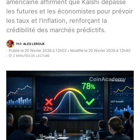
américaine affirment que Kalshi dépasse
les futures et les économistes pour prévoir
les taux et l’inflation, renforçant la
crédibilité des marchés prédictifs.
PAR
ALEX LEROUX
Publié le 20 février 2026 à 12h02
Modifié le 20 février 2026 à 12h40
•
2 MINUTES DE LECTURE