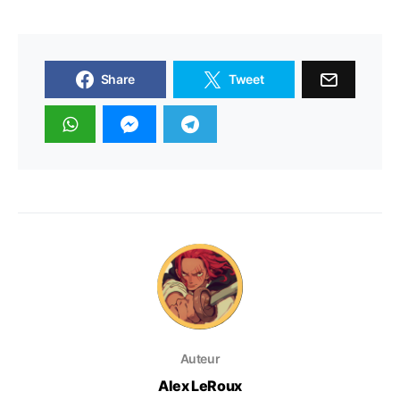
Share
Tweet
Auteur
Alex LeRoux