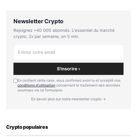
Newsletter Crypto
Rejoignez +40 000 abonnés. L'essentiel du marché
crypto, 2x par semaine, en 5 min.
S'inscrire ›
En cochant cette case, vous confirmez avoir lu et accepté nos
conditions d'utilisation
concernant le traitement des données
soumises via ce formulaire.
En savoir plus sur notre newsletter crypto →
Crypto populaires