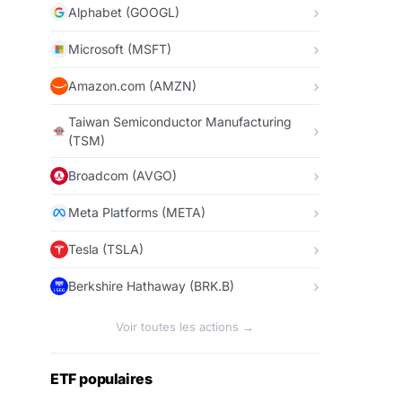
Alphabet (GOOGL)
Microsoft (MSFT)
Amazon.com (AMZN)
Taiwan Semiconductor Manufacturing
(TSM)
Broadcom (AVGO)
Meta Platforms (META)
Tesla (TSLA)
Berkshire Hathaway (BRK.B)
Voir toutes les actions →
ETF populaires