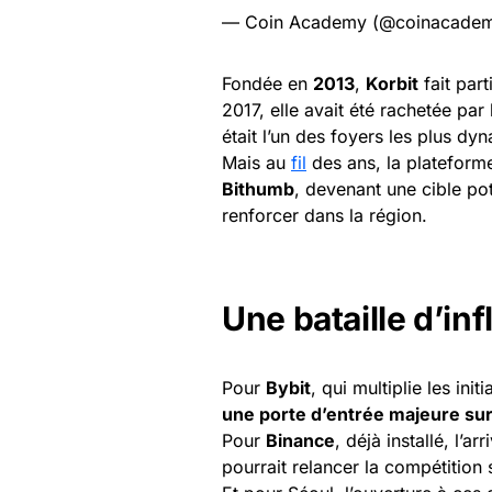
— Coin Academy (@coinacadem
Fondée en
2013
,
Korbit
fait par
2017, elle avait été rachetée pa
était l’un des foyers les plus d
Mais au
fil
des ans, la plateform
Bithumb
, devenant une cible pot
renforcer dans la région.
Une bataille d’in
Pour
Bybit
, qui multiplie les ini
une porte d’entrée majeure sur 
Pour
Binance
, déjà installé, l’a
pourrait relancer la compétition