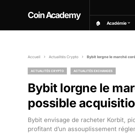
Coin Academy
🏠︎
Académie
Accueil
Actualités Crypto
Bybit lorgne le marché cor
ACTUALITÉS CRYPTO
ACTUALITÉS EXCHANGES
Bybit lorgne le ma
possible acquisiti
Bybit envisage de racheter Korbit, 
profitant d’un assouplissement régl