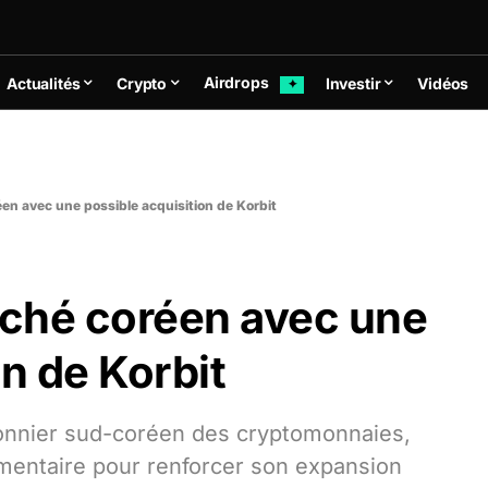
Airdrops
Actualités
Crypto
Investir
Vidéos
✦
éen avec une possible acquisition de Korbit
rché coréen avec une
on de Korbit
pionnier sud-coréen des cryptomonnaies,
ementaire pour renforcer son expansion