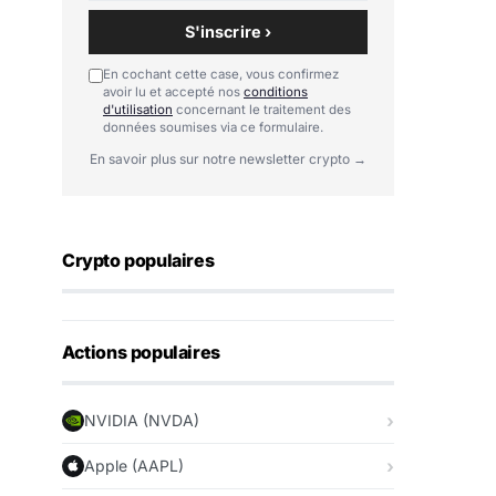
S'inscrire ›
En cochant cette case, vous confirmez
avoir lu et accepté nos
conditions
d'utilisation
concernant le traitement des
données soumises via ce formulaire.
En savoir plus sur notre newsletter crypto →
Crypto populaires
Actions populaires
NVIDIA (NVDA)
Apple (AAPL)