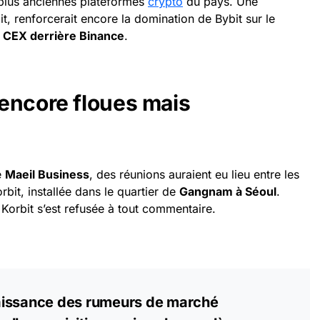
 plus anciennes plateformes
crypto
du pays. Une
ait, renforcerait encore la domination de Bybit sur le
 CEX derrière Binance
.
encore floues mais
e
Maeil Business
, des réunions auraient eu lieu entre les
bit, installée dans le quartier de
Gangnam à Séoul
.
Korbit s’est refusée à tout commentaire.
aissance des rumeurs de marché