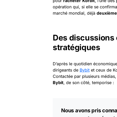
pour
racheter
Korbit
, l’une des
opération qui, si elle se confirm
marché mondial, déjà
deuxième
Des discussions 
stratégiques
D’après le quotidien économiqu
dirigeants de
Bybit
et ceux de Kor
Contactée par plusieurs médias, 
Bybit
, de son côté, temporise :
Nous avons pris conn