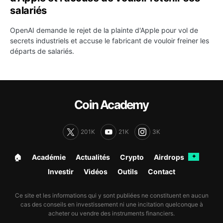
salariés
OpenAI demande le rejet de la plainte d'Apple pour vol de
secrets industriels et accuse le fabricant de vouloir freiner les
départs de salariés.
Coin Academy
201K
21K
3K
🏠︎
Académie
Actualités
Crypto
Airdrops
✦
Investir
Vidéos
Outils
Contact
Ce site et les informations qui y sont publiées ne constituent en aucun
cas des conseils en investissement ni une incitation quelconque à
acheter ou vendre des instruments financiers.