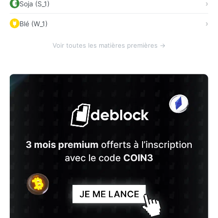
Soja (S_1)
Blé (W_1)
Voir toutes les matières premières →