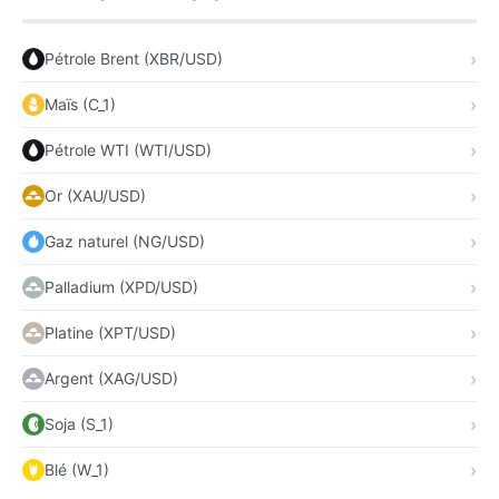
Pétrole Brent (XBR/USD)
Maïs (C_1)
Pétrole WTI (WTI/USD)
Or (XAU/USD)
Gaz naturel (NG/USD)
Palladium (XPD/USD)
Platine (XPT/USD)
Argent (XAG/USD)
Soja (S_1)
Blé (W_1)