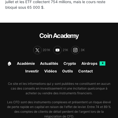
juillet et les ETF collectent 754 millions, mais le cours reste
bloqué sous 65 000 $.
Coin Academy
201K
21K
3K
🏠︎
Académie
Actualités
Crypto
Airdrops
✦
Investir
Vidéos
Outils
Contact
Ce site et les informations qui y sont publiées ne constituent en aucun
cas des conseils en investissement ni une incitation quelconque à
acheter ou vendre des instruments financiers.
Les CFD sont des instruments complexes et présentent un risque élevé
de perte rapide en capital en raison de l'effet de levier. Entre 74 et 89 %
des comptes de clients de détail perdent de l'argent lors de la
négociation de CFD.